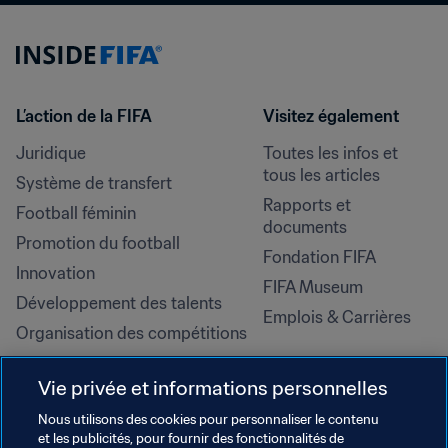
L’action de la FIFA
Visitez également
Juridique
Toutes les infos et 
tous les articles
Système de transfert
Rapports et 
Football féminin
documents
Promotion du football
Fondation FIFA
Innovation
FIFA Museum
Développement des talents
Emplois & Carrières
Organisation des compétitions
Développement durable
Vie privée et informations personnelles
Droits de l'homme et lutte contre 
la discrimination
Nous utilisons des cookies pour personnaliser le contenu
et les publicités, pour fournir des fonctionnalités de
Santé et médical