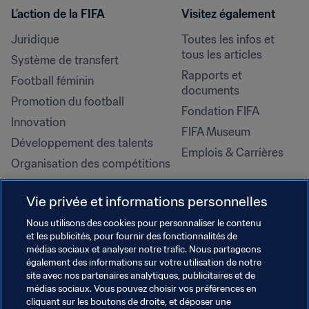
L’action de la FIFA
Visitez également
Juridique
Toutes les infos et 
tous les articles
Système de transfert
Rapports et 
Football féminin
documents
Promotion du football
Fondation FIFA
Innovation
FIFA Museum
Développement des talents
Emplois & Carrières
Organisation des compétitions
Développement durable
Vie privée et informations personnelles
Droits de l'homme et lutte contre 
la discrimination
Nous utilisons des cookies pour personnaliser le contenu
et les publicités, pour fournir des fonctionnalités de
Santé et médical
médias sociaux et analyser notre trafic. Nous partageons
Initiatives en matière de 
également des informations sur votre utilisation de notre
formation
site avec nos partenaires analytiques, publicitaires et de
médias sociaux. Vous pouvez choisir vos préférences en
cliquant sur les boutons de droite, et déposer une