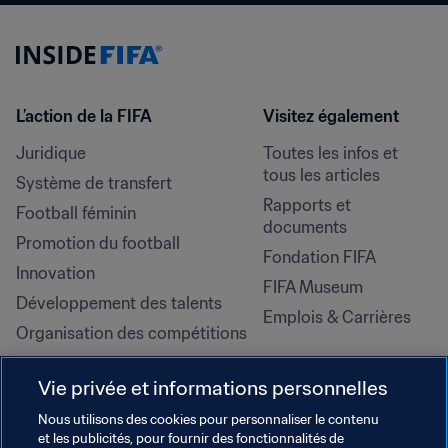
L’action de la FIFA
Visitez également
Juridique
Toutes les infos et 
tous les articles
Système de transfert
Rapports et 
Football féminin
documents
Promotion du football
Fondation FIFA
Innovation
FIFA Museum
Développement des talents
Emplois & Carrières
Organisation des compétitions
Développement durable
Vie privée et informations personnelles
Droits de l'homme et lutte contre 
la discrimination
Nous utilisons des cookies pour personnaliser le contenu
et les publicités, pour fournir des fonctionnalités de
Santé et médical