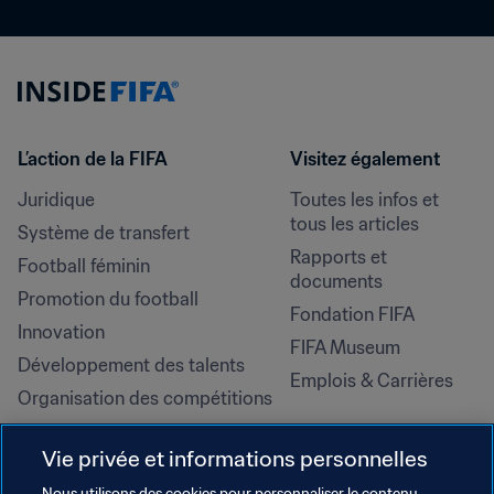
L’action de la FIFA
Visitez également
Juridique
Toutes les infos et 
tous les articles
Système de transfert
Rapports et 
Football féminin
documents
Promotion du football
Fondation FIFA
Innovation
FIFA Museum
Développement des talents
Emplois & Carrières
Organisation des compétitions
Développement durable
Vie privée et informations personnelles
Droits de l'homme et lutte contre 
la discrimination
Nous utilisons des cookies pour personnaliser le contenu