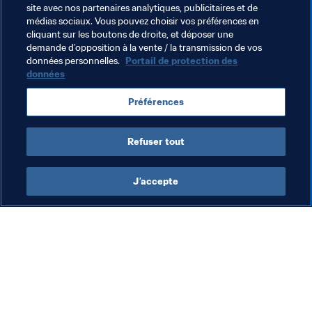
site avec nos partenaires analytiques, publicitaires et de
médias sociaux. Vous pouvez choisir vos préférences en
cliquant sur les boutons de droite, et déposer une
demande d’opposition à la vente / la transmission de vos
données personnelles.
Portail de protection des
données
Thèmes en lien
Préférences
Agents
Légal
Agents
Refuser tout
J’accepte
L’action de la FIFA
Visitez également
Juridique
Toutes les infos et 
tous les articles