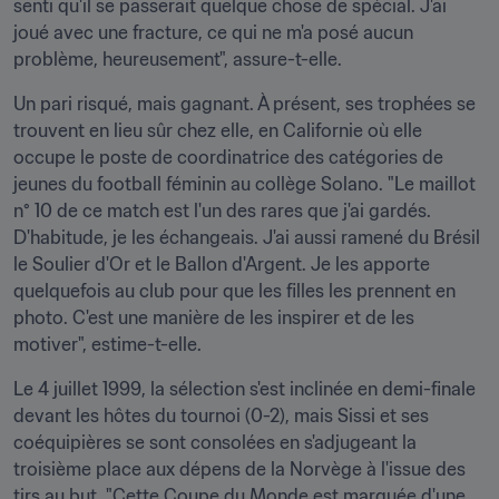
senti qu'il se passerait quelque chose de spécial. J'ai 
joué avec une fracture, ce qui ne m'a posé aucun 
problème, heureusement", assure-t-elle.
Un pari risqué, mais gagnant. À présent, ses trophées se 
trouvent en lieu sûr chez elle, en Californie où elle 
occupe le poste de coordinatrice des catégories de 
jeunes du football féminin au collège Solano. "Le maillot 
n° 10 de ce match est l'un des rares que j'ai gardés. 
D'habitude, je les échangeais. J'ai aussi ramené du Brésil 
le Soulier d'Or et le Ballon d'Argent. Je les apporte 
quelquefois au club pour que les filles les prennent en 
photo. C'est une manière de les inspirer et de les 
motiver", estime-t-elle.
Le 4 juillet 1999, la sélection s'est inclinée en demi-finale 
devant les hôtes du tournoi (0-2), mais Sissi et ses 
coéquipières se sont consolées en s'adjugeant la 
troisième place aux dépens de la Norvège à l'issue des 
tirs au but. "Cette Coupe du Monde est marquée d'une 