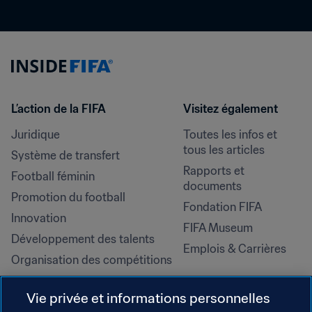
L’action de la FIFA
Visitez également
Juridique
Toutes les infos et 
tous les articles
Système de transfert
Rapports et 
Football féminin
documents
Promotion du football
Fondation FIFA
Innovation
FIFA Museum
Développement des talents
Emplois & Carrières
Organisation des compétitions
Développement durable
Vie privée et informations personnelles
Droits de l'homme et lutte contre 