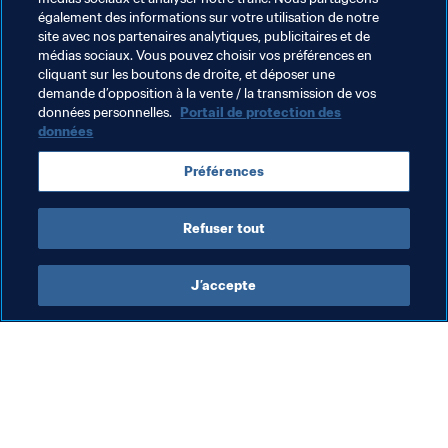
encore beaucoup à faire pour être compétitif au niveau 
également des informations sur votre utilisation de notre
mondial. Mais j’ai le sentiment que la réussite de notre 
site avec nos partenaires analytiques, publicitaires et de
équipe nationale peut servir de moteur au 
médias sociaux. Vous pouvez choisir vos préférences en
cliquant sur les boutons de droite, et déposer une
développement du football féminin thaïlandais."
demande d’opposition à la vente / la transmission de vos
données personnelles.
Portail de protection des
données
Thèmes en lien
Préférences
Thailand
Refuser tout
J’accepte
L’action de la FIFA
Visitez également
Juridique
Toutes les infos et 