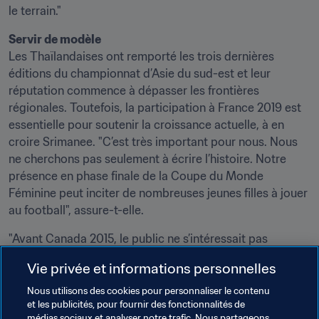
le terrain."
Les Thaïlandaises ont remporté les trois dernières 
éditions du championnat d’Asie du sud-est et leur 
réputation commence à dépasser les frontières 
régionales. Toutefois, la participation à France 2019 est 
essentielle pour soutenir la croissance actuelle, à en 
croire Srimanee. "C’est très important pour nous. Nous 
ne cherchons pas seulement à écrire l’histoire. Notre 
présence en phase finale de la Coupe du Monde 
Féminine peut inciter de nombreuses jeunes filles à jouer 
au football", assure-t-elle.
"Avant Canada 2015, le public ne s’intéressait pas 
beaucoup à nous. Depuis la Coupe du Monde, les 
Vie privée et informations personnelles
supporters sont avec nous. Certains n’hésitent pas à 
parcourir de longues distances pour venir nous 
Nous utilisons des cookies pour personnaliser le contenu
et les publicités, pour fournir des fonctionnalités de
encourager. La Thaïlande progresse en Asie, mais il reste 
médias sociaux et analyser notre trafic. Nous partageons