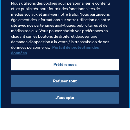
Nous utilisons des cookies pour personnaliser le contenu
davantage de matches amicaux. Il y a également plus 
et les publicités, pour fournir des fonctionnalités de
d’attention de la part des médias, plus de publicité, plus 
médias sociaux et analyser notre trafic. Nous partageons
d’intérêt. Il faut continuer à progresser, étape après 
également des informations sur votre utilisation de notre
étape. Le football féminin connaît une évolution
site avec nos partenaires analytiques, publicitaires et de
médias sociaux. Vous pouvez choisir vos préférences en
cliquant sur les boutons de droite, et déposer une
demande d’opposition à la vente / la transmission de vos
données personnelles.
Portail de protection des
"Félicitations petite sœur ! Continue à travailler pour 
données
aller plus loin encore" - 
Marc Torrejón
, le frère de Marta 
et aujourd’hui défenseur à l’Union de Berlin, après être 
Préférences
passé par Fribourg, Kaiserslautern, le Racing de 
Santander et l’Espanyol de Barcelone.
Refuser tout
J’accepte