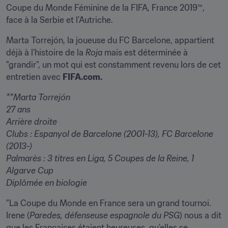
Coupe du Monde Féminine de la FIFA, France 2019™, 
face à la Serbie et l’Autriche.
Marta Torrejón, la joueuse du FC Barcelone, appartient 
déjà à l’histoire de la 
Roja
 mais est déterminée à 
"grandir", un mot qui est constamment revenu lors de cet 
entretien avec 
FIFA.com.
**Marta Torrejón

27 ans

Arrière droite

Clubs : Espanyol de Barcelone (2001-13), FC Barcelone 
(2013-)

Palmarès : 3 titres en Liga, 5 Coupes de la Reine, 1 
Algarve Cup

Diplômée en biologie
"La Coupe du Monde en France sera un grand tournoi. 
Irene (
Paredes, défenseuse espagnole du PSG
) nous a dit 
que les Françaises étaient heureuses, qu’elles se 