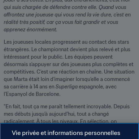
qui suis chargée de défendre contre elle. Quand vous 
affrontez une joueuse qui vous rend la vie dure, c’est en 
réalité très positif, car ça vous fait grandir et vous 
apprenez énormément.
Les joueuses locales progressent au contact des stars 
étrangères. Le championnat devient plus relevé et plus 
intéressant pour le public. Les équipes peuvent 
désormais s’appuyer sur des joueuses plus complètes et 
compétitives. C’est une réaction en chaîne. Une situation 
que Marta était loin d’imaginer lorsqu’elle a commencé 
sa carrière à 14 ans en 
Superliga
 espagnole, avec 
l’Espanyol de Barcelone.
"En fait, tout ça me paraît tellement incroyable. Depuis 
mes débuts jusqu’à aujourd’hui, tout a changé 
radicalement. À tous les niveaux. En sélection, on 
s’améliore d’année en année : il y a plus de technique, la 
Vie privée et informations personnelles
préparation physique est plus poussée, on joue 