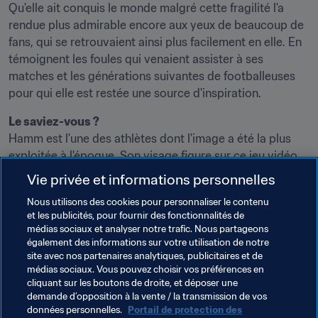
Qu'elle ait conquis le monde malgré cette fragilité l'a 
rendue plus admirable encore aux yeux de beaucoup de 
fans, qui se retrouvaient ainsi plus facilement en elle. En 
témoignent les foules qui venaient assister à ses 
matches et les générations suivantes de footballeuses 
pour qui elle est restée une source d'inspiration.
Le saviez-vous ?
Hamm est l'une des athlètes dont l'image a été la plus 
exploitée à l'époque. Son visage figure sur ce jeu vidéo 
Nintendo 64, le 
Mia Hamm Soccer 64
, qui fait partie des 
Vie privée et informations personnelles
nombreux objets uniques exposés au Musée du Football 
Nous utilisons des cookies pour personnaliser le contenu
Mondial de la FIFA de Zurich.
et les publicités, pour fournir des fonctionnalités de
médias sociaux et analyser notre trafic. Nous partageons
également des informations sur votre utilisation de notre
site avec nos partenaires analytiques, publicitaires et de
Le jeu video "Mia Hamm Soccer 64" sorti en 2000 sur 
médias sociaux. Vous pouvez choisir vos préférences en
cliquant sur les boutons de droite, et déposer une
Nintendo 64 se trouve au Musée dans la FIFA.
demande d’opposition à la vente / la transmission de vos
données personnelles.
Portail de protection des