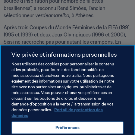
source d’inspiration pour nombre de fillettes 
brésiliennes", a reconnu René Simões, l'ancien 
sélectionneur 
verdeamarelho,
 à Athènes.
Après trois Coupes du Monde Féminines de la FIFA (1991, 
1995 et 1999) et deux Jeux Olympiques (1996 et 2000), 
Sissi ne raccroche pas pour autant les crampons. En 
2001, elle rejoint les États-Unis, où elle alterne entre le 
Vie privée et informations personnelles
statut de meneuse de jeu et celui de membre de la 
commission technique du centre de formation. Elle 
Nous utilisons des cookies pour personnaliser le contenu
et les publicités, pour fournir des fonctionnalités de
foulera pour la dernière fois les terrains en 2009, à 42 
médias sociaux et analyser notre trafic. Nous partageons
ans, pour le compte de FC Gold Pride, dont elle 
également des informations sur votre utilisation de notre
deviendra responsable technique. "Le football m’a 
site avec nos partenaires analytiques, publicitaires et de
beaucoup donné et j’espère pouvoir lui rendre. Je 
médias sociaux. Vous pouvez choisir vos préférences en
cliquant sur les boutons de droite, et déposer une
n’arrive pas à m’éloigner de ce sport."
demande d’opposition à la vente / la transmission de vos
données personnelles.
Portail de protection des
données
Thèmes en lien
Préférences
Brazil
CONMEBOL