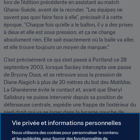
lors de l’édition précédente en assistant au match 
Ghana-Suède, avant de la recruter. "Les équipes ne 
savent pas quoi faire face à elle", précisait-il à cette 
époque. "Chaque fois qu’elle a le ballon, il y a des prises 
à deux et elle est sous pression, et ça ne change 
absolument rien. Elle sait exactement où la balle va aller, 
et elle trouve toujours un moyen de marquer."
C’est précisément ce qui s’est passé à Portland ce 28 
septembre 2003, lorsque Sackey intercepte une passe 
de Bryony Duus, et se retrouve sous la pression de 
Diane Alagich à plus de 20 mètres du but des 
Matildas
. 
La Ghanéenne évite le contact et, avant que Sheryl 
Salisbury ne puisse intervenir depuis sa position de 
défenseuse centrale, expédie une frappe de l’extérieur du 
pied droit qui va se loger dans la lucarne gauche de 
Melissa Barbieri.
Vie privée et informations personnelles
On joue alors la 34ème minute lorsqu'elle signe ce bijou, 
Nous utilisons des cookies pour personnaliser le contenu
et les publicités, pour fournir des fonctionnalités de
et il ne lui en faut que cinq de plus pour marquer un 