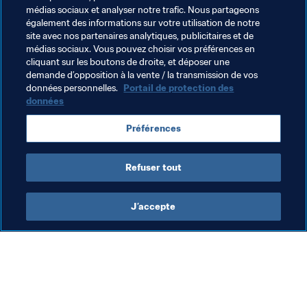
médias sociaux et analyser notre trafic. Nous partageons
deuxième but, moins spectaculaire, mais tout aussi 
également des informations sur votre utilisation de notre
important puisqu’il assurera la victoire africaine, malgré 
site avec nos partenaires analytiques, publicitaires et de
la réduction de l’écart des Australiennes à l’heure de jeu 
médias sociaux. Vous pouvez choisir vos préférences en
cliquant sur les boutons de droite, et déposer une
(2-1).
demande d’opposition à la vente / la transmission de vos
données personnelles.
Portail de protection des
données
Thèmes en lien
Préférences
Compétitions FIFA
Ghana
Refuser tout
J’accepte
L’action de la FIFA
Visitez également