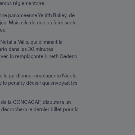
 temps réglementaire.
ienne panaméenne Yenith Bailey, de 
. Mais elle n'a rien pu faire sur la 
eu.
talia Mills, qui éliminait la 
io dans les 30 minutes 
rver, la remplaçante Lineth Cedeno 
e la gardienne remplaçante Nicole 
McClure sur les tentatives de Cedeno et Kenia Rangel, Dominique Bond-Flasza inscrivant ensuite le penalty décisif qui envoyait les 
n de la CONCACAF, disputera un 
crochera le dernier billet pour la 