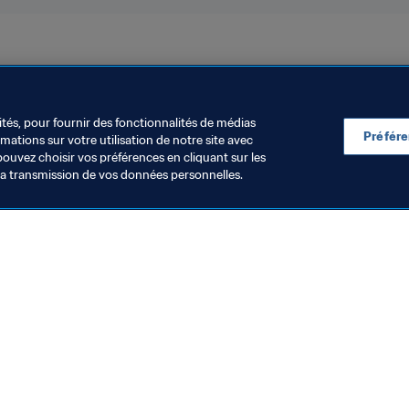
ités, pour fournir des fonctionnalités de médias
Préfér
ations sur votre utilisation de notre site avec
pouvez choisir vos préférences en cliquant sur les
la transmission de vos données personnelles.
Visitez également
Toutes les infos et tous les articles
Rapports et documents
Fondation FIFA
FIFA Museum