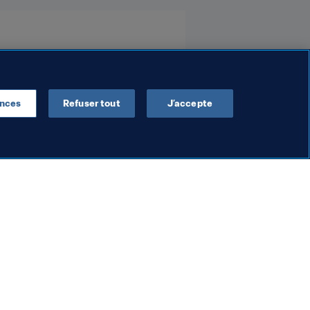
ences
Refuser tout
J’accepte