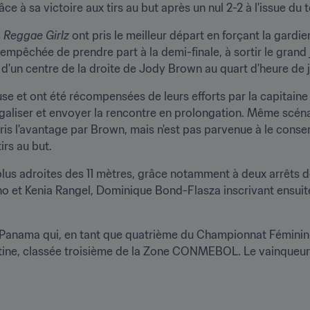
ce à sa victoire aux tirs au but après un nul 2-2 à l'issue du
 
Reggae Girlz
 ont pris le meilleur départ en forçant la gard
empêchée de prendre part à la demi-finale, à sortir le grand jeu
 d'un centre de la droite de Jody Brown au quart d'heure de j
se et ont été récompensées de leurs efforts par la capitaine Na
aliser et envoyer la rencontre en prolongation. Même scénar
ris l'avantage par Brown, mais n'est pas parvenue à le conse
irs au but.
us adroites des 11 mètres, grâce notamment à deux arrêts d
e Panama qui, en tant que quatrième du Championnat Fémini
ntine, classée troisième de la Zone CONMEBOL. Le vainqueur dé