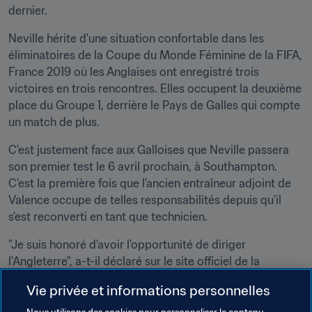
dernier.
Neville hérite d'une situation confortable dans les 
éliminatoires de la Coupe du Monde Féminine de la FIFA, 
France 2019 où les Anglaises ont enregistré trois 
victoires en trois rencontres. Elles occupent la deuxième 
place du Groupe 1, derrière le Pays de Galles qui compte 
un match de plus.
C'est justement face aux Galloises que Neville passera 
son premier test le 6 avril prochain, à Southampton. 
C'est la première fois que l'ancien entraîneur adjoint de 
Valence occupe de telles responsabilités depuis qu'il 
s'est reconverti en tant que technicien.
"Je suis honoré d'avoir l'opportunité de diriger 
l'Angleterre", a-t-il déclaré sur le site officiel de la 
Fédération. "Avec l'équipe d'entraîneurs que nous 
Vie privée et informations personnelles
mettons en place, nous voulons permettre aux joueuses 
de continuer à progresser comme elles l'ont fait ces 