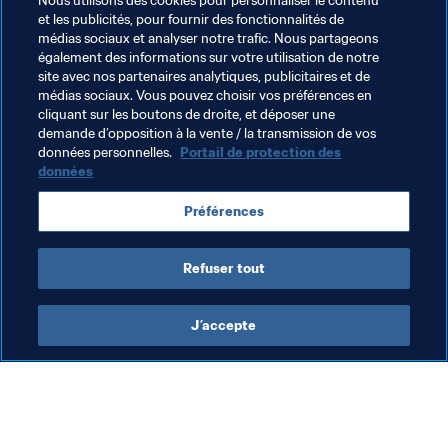
Nous utilisons des cookies pour personnaliser le contenu
et les publicités, pour fournir des fonctionnalités de
dernières années. Cette équipe n'est pas loin réaliser de 
médias sociaux et analyser notre trafic. Nous partageons
grandes choses et je crois pouvoir les aider à franchir un 
également des informations sur votre utilisation de notre
cap".
site avec nos partenaires analytiques, publicitaires et de
médias sociaux. Vous pouvez choisir vos préférences en
cliquant sur les boutons de droite, et déposer une
demande d’opposition à la vente / la transmission de vos
données personnelles.
Portail de protection des
données
Thèmes en lien
Préférences
England
UEFA
Refuser tout
J’accepte
L’action de la FIFA
Visitez également