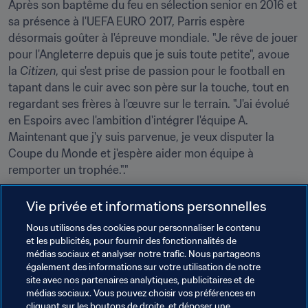
Après son baptême du feu en sélection senior en 2016 et 
sa présence à l'UEFA EURO 2017, Parris espère 
désormais goûter à l'épreuve mondiale. "Je rêve de jouer 
pour l'Angleterre depuis que je suis toute petite", avoue 
la 
Citizen
, qui s'est prise de passion pour le football en 
tapant dans le cuir avec son père sur la touche, tout en 
regardant ses frères à l'œuvre sur le terrain. "J'ai évolué 
en Espoirs avec l'ambition d'intégrer l'équipe A. 
Maintenant que j'y suis parvenue, je veux disputer la 
Coupe du Monde et j'espère aider mon équipe à 
remporter un trophée."."
Vie privée et informations personnelles
Nous utilisons des cookies pour personnaliser le contenu
Un obstacle attend l'Angleterre sur la route de sa 
et les publicités, pour fournir des fonctionnalités de
quatrième participation à la Coupe du monde. Sa 
médias sociaux et analyser notre trafic. Nous partageons
prochaine sortie la mettra aux prises avec un Pays de 
également des informations sur votre utilisation de notre
Galles invaincu en quatre matches de qualification. Ce 
site avec nos partenaires analytiques, publicitaires et de
médias sociaux. Vous pouvez choisir vos préférences en
choc 100 % britannique dans le Groupe 1 pourrait s'avérer 
cliquant sur les boutons de droite, et déposer une