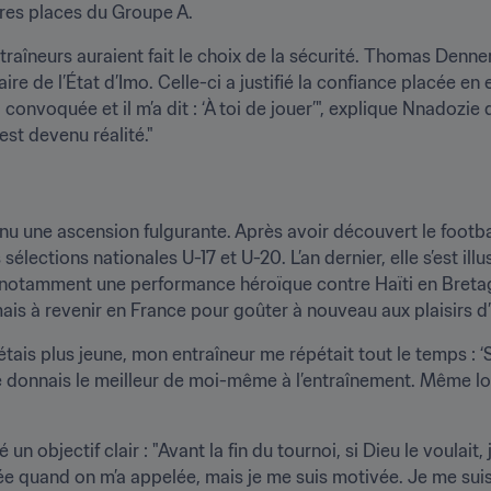
ères places du Groupe A.
îneurs auraient fait le choix de la sécurité. Thomas Dennerby, 
ire de l’État d’Imo. Celle-ci a justifié la confiance placée en e
st devenu réalité."
nu une ascension fulgurante. Après avoir découvert le football à
élections nationales U-17 et U-20. L’an dernier, elle s’est il
 notamment une performance héroïque contre Haïti en Bretagne
mais à revenir en France pour goûter à nouveau aux plaisirs
tais plus jeune, mon entraîneur me répétait tout le temps : ‘Si t
, je donnais le meilleur de moi-même à l’entraînement. Même lors
un objectif clair : "Avant la fin du tournoi, si Dieu le voulait,
ée quand on m’a appelée, mais je me suis motivée. Je me suis r