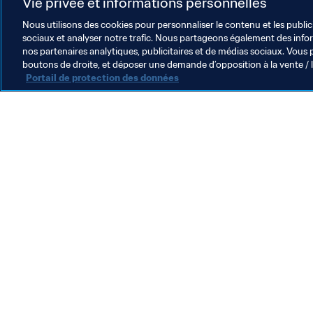
Vie privée et informations personnelles
découvrir que ce match n’aura rien à
allons faire honneur à notre pays."
Nous utilisons des cookies pour personnaliser le contenu et les public
sociaux et analyser notre trafic. Nous partageons également des inform
nos partenaires analytiques, publicitaires et de médias sociaux. Vous 
boutons de droite, et déposer une demande d’opposition à la vente / 
Portail de protection des données
L’action de la FIFA
Juridique
Système de transfert
Football féminin
Promotion du football
Innovation
Développement des talents
Organisation des compétitions