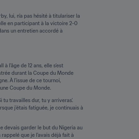
lui, n’a pas hésité à titulariser la 
lle en participant à la victoire 2-0 
des Africaines. "Le sélectionneur m’a convoquée et il m’a dit : ‘À toi de jouer’", explique Nnadozie dans un entretien accordé à 
 l’âge de 12 ans, elle s’est 
lustrée durant la Coupe du Monde 
. À l’issue de ce tournoi, 
 d’une Coupe du Monde.
u travailles dur, tu y arriveras’. 
que j’étais fatiguée, je continuais à 
 je devais garder le but du Nigeria au 
appelé que je l’avais déjà fait à 