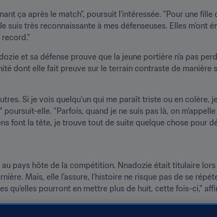
ant ça après le match", poursuit l'intéressée. "Pour une fille 
 Je suis très reconnaissante à mes défenseuses. Elles m’ont én
 record."
zie et sa défense prouve que la jeune portière n’a pas perd
é dont elle fait preuve sur le terrain contraste de manière sa
tres. Si je vois quelqu’un qui me paraît triste ou en colère, je 
 poursuit-elle. "Parfois, quand je ne suis pas là, on m’appelle
ens font la tête, je trouve tout de suite quelque chose pour 
 au pays hôte de la compétition. Nnadozie était titulaire lors
nière. Mais, elle l’assure, l’histoire ne risque pas de se répéte
s qu’elles pourront en mettre plus de huit, cette fois-ci," af
fficile. La France fait partie des meilleures équipes du tourno