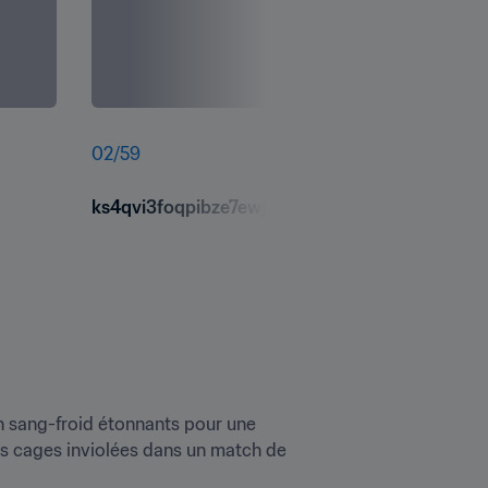
02
/
59
ks4qvi3foqpibze7ewjx.jpg
n sang-froid étonnants pour une 
es cages inviolées dans un match de 