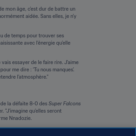
de mon âge, c’est dur de battre un 
ormément aidée. Sans elles, je n’y 
u de temps pour trouver ses 
isissante avec l’énergie qu’elle 
vais essayer de le faire rire. J’aime 
 pour me dire : ‘Tu nous manques’. 
détendre l’atmosphère."
 de la défaite 8-0 des 
Super Falcons
r. "J’imagine qu’elles seront 
firme Nnadozie.
i, mais les Françaises vont vite 