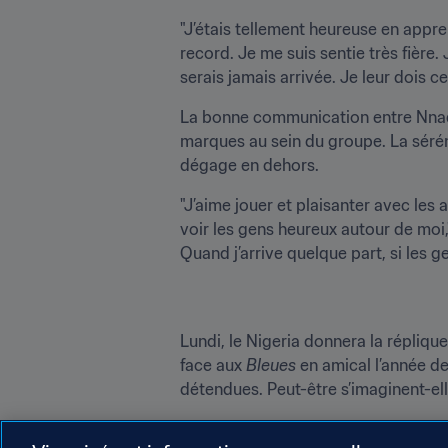
"J’étais tellement heureuse en appren
record. Je me suis sentie très fière.
serais jamais arrivée. Je leur dois ce
La bonne communication entre Nnado
marques au sein du groupe. La sérénit
dégage en dehors.
"J’aime jouer et plaisanter avec les au
voir les gens heureux autour de moi,"
Quand j’arrive quelque part, si les g
Lundi, le Nigeria donnera la réplique
face aux 
Bleues
 en amical l’année der
détendues. Peut-être s’imaginent-elle
Et de conclure : "Ce sera un match di