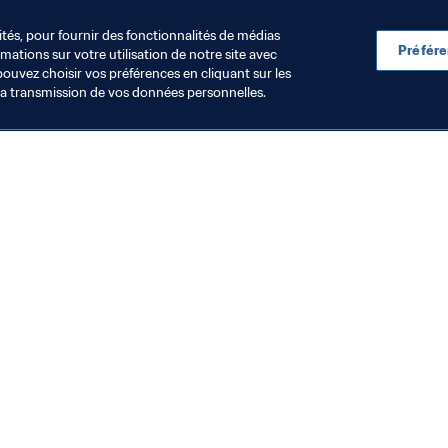
 voir avec le précédent. Ça, c’était l’année dernière. Je sais
ités, pour fournir des fonctionnalités de médias
Préfér
ations sur votre utilisation de notre site avec
pouvez choisir vos préférences en cliquant sur les
la transmission de vos données personnelles.
Visitez également
Toutes les infos et tous les articles
Rapports et documents
Fondation FIFA
FIFA Museum
Emplois & Carrières