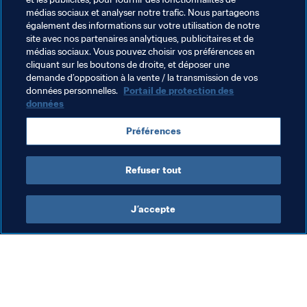
découvriront pourquoi la ville a été choisie pour 
médias sociaux et analyser notre trafic. Nous partageons
accueillir la finale de la Coupe du Monde Féminine. Les 
également des informations sur votre utilisation de notre
cafés et les restaurants du vieux Lyon ou encore les vues 
site avec nos partenaires analytiques, publicitaires et de
de la colline de Fourvière raviront les visiteurs, entre 
médias sociaux. Vous pouvez choisir vos préférences en
cliquant sur les boutons de droite, et déposer une
deux matches disputés par des stars mondiales.
demande d’opposition à la vente / la transmission de vos
données personnelles.
Portail de protection des
données
Thèmes en lien
Préférences
France
Refuser tout
J’accepte
L’action de la FIFA
Visitez également