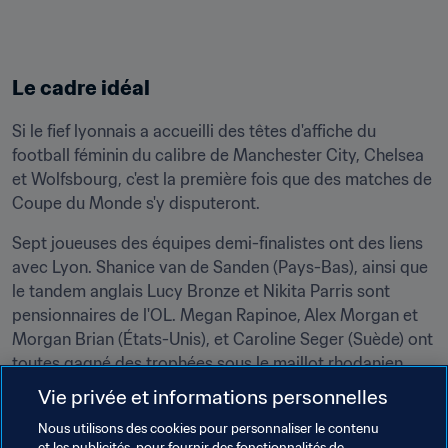
Le cadre idéal
Si le fief lyonnais a accueilli des têtes d'affiche du 
football féminin du calibre de Manchester City, Chelsea 
et Wolfsbourg, c'est la première fois que des matches de 
Coupe du Monde s'y disputeront.
Sept joueuses des équipes demi-finalistes ont des liens 
avec Lyon. Shanice van de Sanden (Pays-Bas), ainsi que 
le tandem anglais Lucy Bronze et Nikita Parris sont 
pensionnaires de l'OL. Megan Rapinoe, Alex Morgan et 
Morgan Brian (États-Unis), et Caroline Seger (Suède) ont 
toutes gagné des trophées sous le maillot rhodanien.
Vie privée et informations personnelles
Lyon a adopté le football féminin et cette semaine, les 
supporters américains, anglais, néerlandais et suédois 
Nous utilisons des cookies pour personnaliser le contenu
et les publicités, pour fournir des fonctionnalités de