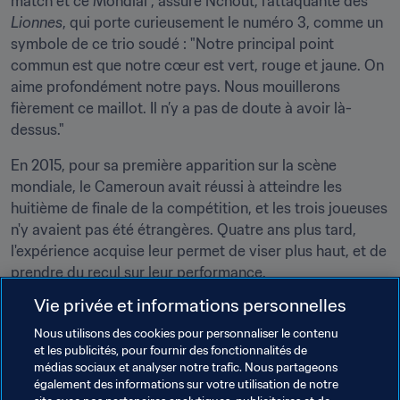
match et ce Mondial", assure Nchout, l'attaquante des 
Lionnes
, qui porte curieusement le numéro 3, comme un 
symbole de ce trio soudé : "Notre principal point 
commun est que notre cœur est vert, rouge et jaune. On 
aime profondément notre pays. Nous mouillerons 
fièrement ce maillot. Il n’y a pas de doute à avoir là-
dessus."
En 2015, pour sa première apparition sur la scène 
mondiale, le Cameroun avait réussi à atteindre les 
huitième de finale de la compétition, et les trois joueuses 
n'y avaient pas été étrangères. Quatre ans plus tard, 
l'expérience acquise leur permet de viser plus haut, et de 
prendre du recul sur leur performance.
Vie privée et informations personnelles
"Passer un tour pour une première participation peut 
paraître satisfaisant mais, après coup, j’estime que nous 
Nous utilisons des cookies pour personnaliser le contenu
pouvions faire plus", juge Onguené. "Nous sommes 
et les publicités, pour fournir des fonctionnalités de
médias sociaux et analyser notre trafic. Nous partageons
Camerounaises. Notre pays aime profondément le 
également des informations sur votre utilisation de notre
football et vous devons rendre les gens fiers de leurs 