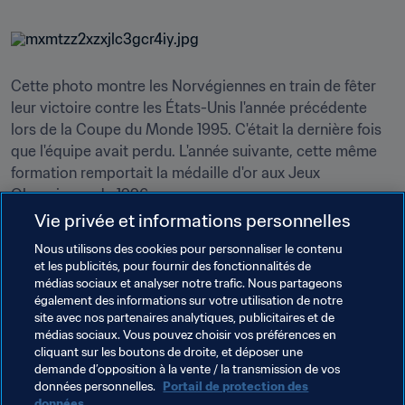
Cette photo montre les Norvégiennes en train de fêter 
leur victoire contre les États-Unis l'année précédente 
lors de la Coupe du Monde 1995. C'était la dernière fois 
que l'équipe avait perdu. L'année suivante, cette même 
formation remportait la médaille d'or aux Jeux 
Olympiques de 1996.
Vie privée et informations personnelles
En 2011, lorsque les États-Unis ont perdu contre le Japon 
Nous utilisons des cookies pour personnaliser le contenu
en finale, les joueuses américaines se sont tournées vers 
et les publicités, pour fournir des fonctionnalités de
l'avenir avec ce sentiment qu'elles n'en resteraient pas là. 
médias sociaux et analyser notre trafic. Nous partageons
Comme l'avait expliqué la défenseuse Kelley O'Hara à 
également des informations sur votre utilisation de notre
FIFA.com
 : "En 2015, nous étions extrêmement 
site avec nos partenaires analytiques, publicitaires et de
médias sociaux. Vous pouvez choisir vos préférences en
déterminées à finir ce que nous avions commencé".
cliquant sur les boutons de droite, et déposer une
demande d’opposition à la vente / la transmission de vos
données personnelles.
Portail de protection des
données