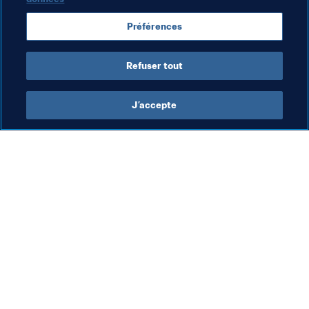
Long, titulaire contre la Suède aux Jeux Olympiques de 
Rio, explique qu'après le match, elle et ses coéquipières 
Préférences
se sont toutes posé la question :"Et si ?". En d'autres 
termes, comment le résultat aurait-il pu être différent ?
Refuser tout
J’accepte
L’action de la FIFA
Visitez également
Juridique
Toutes les infos et 
tous les articles
Système de transfert
Rapports et 
Football féminin
documents
Promotion du football
Fondation FIFA
Innovation
FIFA Museum