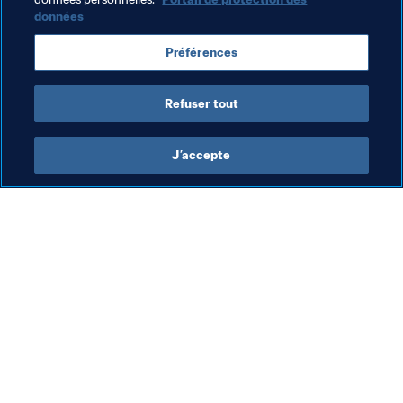
données
Le Kit de la joueuse de la Coupe du Monde Féminine de 
la FIFA, France 2019 peut être téléchargé 
ici
.
Préférences
Refuser tout
J’accepte
L’action de la FIFA
Visitez également
Juridique
Toutes les infos et 
tous les articles
Système de transfert
Rapports et 
Football féminin
documents
Promotion du football
Fondation FIFA