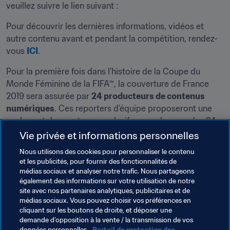
veuillez suivre le lien suivant :
Pour découvrir les dernières informations, vidéos et 
autre contenu avant et pendant la compétition, rendez-
vous 
ICI
.
Pour la première fois dans l’histoire de la Coupe du 
Monde Féminine de la FIFA™, la couverture de France 
2019 sera assurée par 
24 producteurs de contenus 
numériques
. Ces reporters d’équipe proposeront une 
analyse et des contenus exclusifs pour chacune des 24 
sélections en lice. Vous pourrez également suivre 
Vie privée et informations personnelles
l'actualité du tournoi sur nos comptes officiels 
Facebook
, 
Nous utilisons des cookies pour personnaliser le contenu
Instagram
 et 
Twitter
.
et les publicités, pour fournir des fonctionnalités de
médias sociaux et analyser notre trafic. Nous partageons
Vous pouvez également découvrir de nombreuses 
également des informations sur votre utilisation de notre
vidéos consacrées à la Coupe du Monde Féminine sur la 
site avec nos partenaires analytiques, publicitaires et de
médias sociaux. Vous pouvez choisir vos préférences en
chaîne 
FIFA sur YouTube
, et apprenez à connaître les 552 
cliquant sur les boutons de droite, et déposer une
joueuses et les 24 sélectionneurs en découvrant leur 
demande d’opposition à la vente / la transmission de vos
portrait sur 
FIFA.com
.
données personnelles.
Portail de protection des