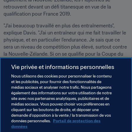
retrouvent devant un défi titanesque en vue de la 
qualification pour France 2019.
"J'ai beaucoup travaillé en plus des entraînements", 
explique Davis. "J'ai un entraîneur qui me fait travailler le 
physique, et en particulier l'endurance. Je sais que ce 
sera un niveau de compétition plus élevé, surtout contre 
la Nouvelle-Zélande. Si on se qualifie pour la Coupe du 
Monde, je raterai même ma remise de diplôme."
Vie privée et informations personnelles
Coupe des Nations Féminine de l'OFC 2018
Nous utilisons des cookies pour personnaliser le contenu
et les publicités, pour fournir des fonctionnalités de
médias sociaux et analyser notre trafic. Nous partageons
18 novembre – 1er décembre, Nouvelle-Calédonie
également des informations sur votre utilisation de notre
Groupe A : Nouvelle-Calédonie, Samoa, Papouasie-
site avec nos partenaires analytiques, publicitaires et de
Nouvelle-Guinée, Tahiti

médias sociaux. Vous pouvez choisir vos préférences en
cliquant sur les boutons de droite, et déposer une
Groupe B : Tonga, Îles Cook, Fidji, Nouvelle-Zélande
demande d’opposition à la vente / la transmission de vos
données personnelles.
Portail de protection des
données
Thèmes en lien