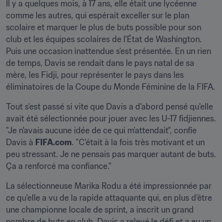
Il y a quelques mois, à 17 ans, elle était une lycéenne 
comme les autres, qui espérait exceller sur le plan 
scolaire et marquer le plus de buts possible pour son 
club et les équipes scolaires de l'État de Washington. 
Puis une occasion inattendue s'est présentée. En un rien 
de temps, Davis se rendait dans le pays natal de sa 
mère, les Fidji, pour représenter le pays dans les 
éliminatoires de la Coupe du Monde Féminine de la FIFA.
Tout s'est passé si vite que Davis a d'abord pensé qu'elle 
avait été sélectionnée pour jouer avec les U-17 fidjiennes. 
"Je n'avais aucune idée de ce qui m'attendait", confie 
Davis à 
FIFA.com
. "C'était à la fois très motivant et un 
peu stressant. Je ne pensais pas marquer autant de buts. 
Ça a renforcé ma confiance."
La sélectionneuse Marika Rodu a été impressionnée par 
ce qu'elle a vu de la rapide attaquante qui, en plus d'être 
une championne locale de sprint, a inscrit un grand 
nombre de buts en club. Davis a relevé le défi et a eu un 