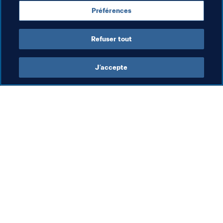
Préférences
Fiji
Refuser tout
J’accepte
L’action de la FIFA
Visitez également
Juridique
Toutes les infos et 
tous les articles
Système de transfert
Rapports et 
Football féminin
documents
Promotion du football
Fondation FIFA
Innovation
FIFA Museum
Développement des talents