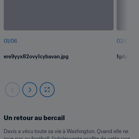
01
/
06
02
/
06
ere9yyx82ovy1cybavan.jpg
fgdyh9tk
Un retour au bercail
Davis a vécu toute sa vie à Washington. Quand elle ne 
joue pas au football, l'adolescente profite de cette rare 