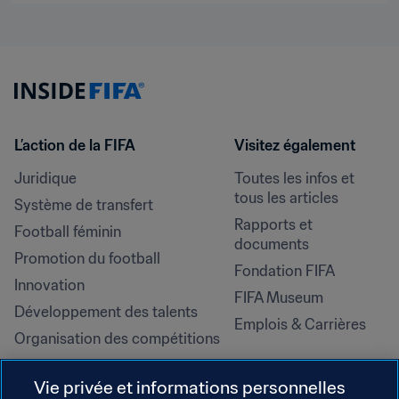
L’action de la FIFA
Visitez également
Juridique
Toutes les infos et 
tous les articles
Système de transfert
Rapports et 
Football féminin
documents
Promotion du football
Fondation FIFA
Innovation
FIFA Museum
Développement des talents
Emplois & Carrières
Organisation des compétitions
Développement durable
Vie privée et informations personnelles
Droits de l'homme et lutte contre 