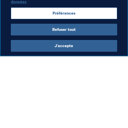
données
Suivez la Coupe du Monde Féminine de la 
Préférences
FIFA™
Sur 
Twitter
 | 
Facebook
 | 
Instagram
Refuser tout
J’accepte
L’action de la FIFA
Visitez également
Juridique
Toutes les infos et 
tous les articles
Système de transfert
Rapports et 
Football féminin
documents
Promotion du football
Fondation FIFA
Innovation