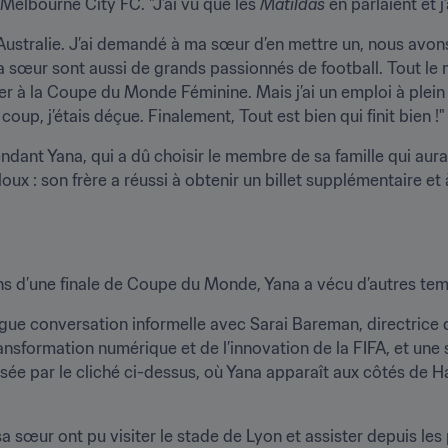
elbourne City FC. "J’ai vu que les 
Matildas
 en parlaient et j
d’Australie. J’ai demandé à ma sœur d’en mettre un, nous avons
ma sœur sont aussi de grands passionnés de football. Tout le 
ister à la Coupe du Monde Féminine. Mais j’ai un emploi à plein
oup, j’étais déçue. Finalement, Tout est bien qui finit bien !"
ant Yana, qui a dû choisir le membre de sa famille qui aurai
loux : son frère a réussi à obtenir un billet supplémentaire et
s d’une finale de Coupe du Monde, Yana a vécu d’autres tem
e conversation informelle avec Sarai Bareman, directrice de 
ransformation numérique et de l’innovation de la FIFA, et une s
isée par le cliché ci-dessus, où Yana apparaît aux côtés de Ha
sa sœur ont pu visiter le stade de Lyon et assister depuis les 