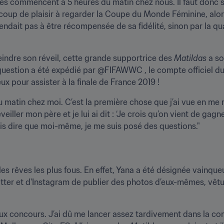
es commencent à 5 heures du matin chez nous. Il faut donc se
eaucoup de plaisir à regarder la Coupe du Monde Féminine, alors 
attendait pas à être récompensée de sa fidélité, sinon par la q
teindre son réveil, cette grande supportrice des 
Matildas
 a s
question a été expédié par @FIFAWWC , le compte officiel du t
 pour assister à la finale de France 2019 !
 matin chez moi. C’est la première chose que j’ai vue en me r
éveiller mon père et je lui ai dit : ‘Je crois qu’on vient de gag
ois dire que moi-même, je me suis posé des questions."
e les rêves les plus fous. En effet, Yana a été désignée vai
itter et d'Instagram de publier des photos d’eux-mêmes, vêtus
x concours. J’ai dû me lancer assez tardivement dans la compé