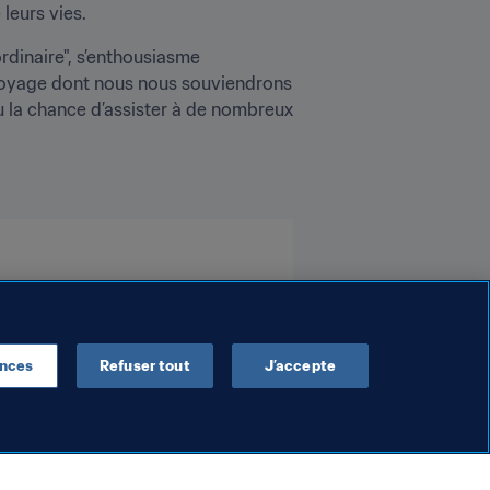
leurs vies.
rdinaire", s’enthousiasme 
 voyage dont nous nous souviendrons 
eu la chance d’assister à de nombreux 
ences
Refuser tout
J’accepte