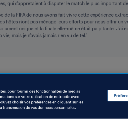
s, qui s’apprêtaient à disputer le match le plus important de 
pe de la FIFA de nous avons fait vivre cette expérience extrao
"Nos hôtes n’ont pas ménagé leurs efforts pour nous offrir un
solument unique et la finale elle-même était palpitante. J’ai 
ie, mais je n’avais jamais rien vu de tel."
ités, pour fournir des fonctionnalités de médias
Préfér
ations sur votre utilisation de notre site avec
pouvez choisir vos préférences en cliquant sur les
la transmission de vos données personnelles.