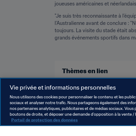
joueuses américaines et néerlandaise
"Je suis très reconnaissante à l’équi
l’Australienne avant de conclure : 
toujours. La visite du stade était ab
grands événements sportifs dans ma v
Thèmes en lien
Australia
Vie privée et informations personnelles
Nous utilisons des cookies pour personnaliser le contenu et les public
sociaux et analyser notre trafic. Nous partageons également des inform
nos partenaires analytiques, publicitaires et de médias sociaux. Vous 
boutons de droite, et déposer une demande d’opposition à la vente / 
Portail de protection des données