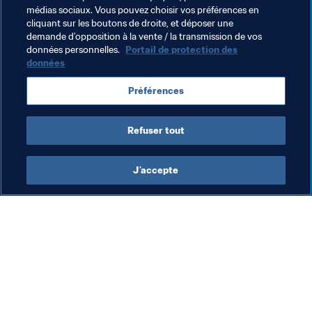
l’événement !
médias sociaux. Vous pouvez choisir vos préférences en
cliquant sur les boutons de droite, et déposer une
Le point sur les qualifications
demande d’opposition à la vente / la transmission de vos
Les équipes déjà qualifiées :
données personnelles.
Portail de protection des
données
Pays hôte : France
Préférences
Amérique du Sud : Brésil, Chili
Asie : Australie, Japon, République de Corée, RP 
Refuser tout
Chine, Thaïlande
J’accepte
L’action de la FIFA
Visitez également
Juridique
Toutes les infos et 
tous les articles
Système de transfert