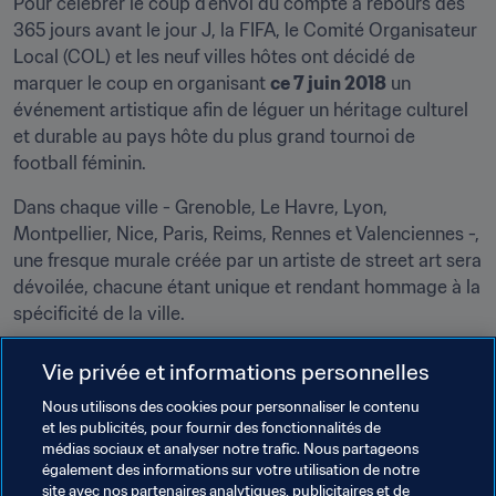
Pour célébrer le coup d’envoi du compte à rebours des 
365 jours avant le jour J, la FIFA, le Comité Organisateur 
Local (COL) et les neuf villes hôtes ont décidé de 
marquer le coup en organisant 
ce 7 juin 2018
 un 
événement artistique afin de léguer un héritage culturel 
et durable au pays hôte du plus grand tournoi de 
football féminin.
Dans chaque ville - Grenoble, Le Havre, Lyon, 
Montpellier, Nice, Paris, Reims, Rennes et Valenciennes -, 
une fresque murale créée par un artiste de street art sera 
dévoilée, chacune étant unique et rendant hommage à la 
spécificité de la ville.
Vie privée et informations personnelles
Nous utilisons des cookies pour personnaliser le contenu
France 2019, tout ce qu’il faut savoir :
et les publicités, pour fournir des fonctionnalités de
médias sociaux et analyser notre trafic. Nous partageons
Découvrez ettie, la mascott officielle
également des informations sur votre utilisation de notre
Programme des volontaires : prenez part à 
site avec nos partenaires analytiques, publicitaires et de