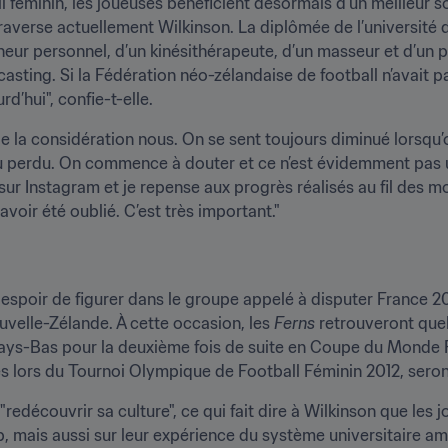
féminin, les joueuses bénéficient désormais d’un meilleur so
verse actuellement Wilkinson. La diplômée de l’université 
eur personnel, d’un kinésithérapeute, d’un masseur et d’un p
ting. Si la Fédération néo-zélandaise de football n’avait pas
rd’hui", confie-t-elle.
 la considération nous. On se sent toujours diminué lorsqu’o
 perdu. On commence à douter et ce n’est évidemment pas 
sur Instagram et je repense aux progrès réalisés au fil des mo
avoir été oublié. C’est très important."
espoir de figurer dans le groupe appelé à disputer France 201
uvelle-Zélande. À cette occasion, les 
Ferns
 retrouveront quel
 Pays-Bas pour la deuxième fois de suite en Coupe du Monde
s lors du Tournoi Olympique de Football Féminin 2012, seron
redécouvrir sa culture", ce qui fait dire à Wilkinson que les 
b, mais aussi sur leur expérience du système universitaire amér