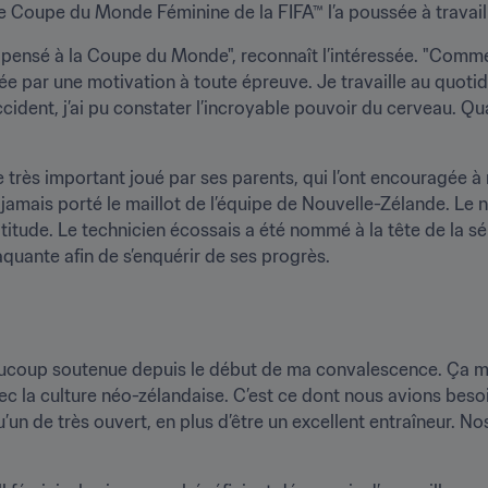
e Coupe du Monde Féminine de la FIFA™ l’a poussée à travai
te pensé à la Coupe du Monde", reconnaît l’intéressée. "Comme 
tée par une motivation à toute épreuve. Je travaille au quotid
ident, j’ai pu constater l’incroyable pouvoir du cerveau. Quan
très important joué par ses parents, qui l’ont encouragée à r
 jamais porté le maillot de l’équipe de Nouvelle-Zélande. Le
itude. Le technicien écossais a été nommé à la tête de la sél
quante afin de s’enquérir de ses progrès.
eaucoup soutenue depuis le début de ma convalescence. Ça m
vec la culture néo-zélandaise. C’est ce dont nous avions besoin
’un de très ouvert, en plus d’être un excellent entraîneur. No