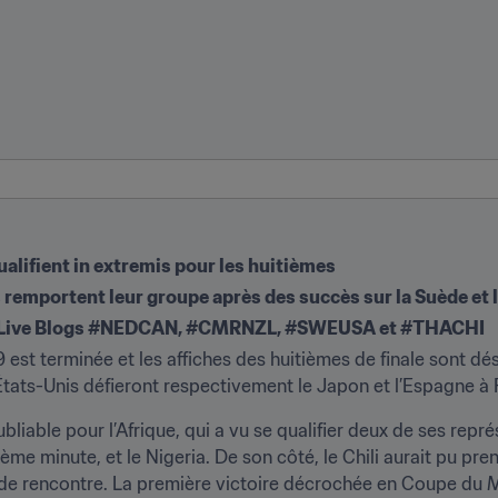
ualifient in extremis pour les huitièmes
 remportent leur groupe après des succès sur la Suède et
nos Live Blogs #NEDCAN, #CMRNZL, #SWEUSA et #THACHI
est terminée et les affiches des huitièmes de finale sont dé
 États-Unis défieront respectivement le Japon et l’Espagne à
ubliable pour l’Afrique, qui a vu se qualifier deux de ses repr
me minute, et le Nigeria. De son côté, le Chili aurait pu prendr
 de rencontre. La première victoire décrochée en Coupe du 