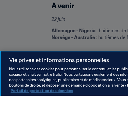
À venir
22 juin
Allemagne - Nigeria
Norvège - Australie
 : huitièmes de 
Suivez la Coupe du Mo
Vie privée et informations personnelles
Sur 
Twitter
 | 
Facebook
 | 
Instagram
Nous utilisons des cookies pour personnaliser le contenu et les public
sociaux et analyser notre trafic. Nous partageons également des inform
nos partenaires analytiques, publicitaires et de médias sociaux. Vous 
boutons de droite, et déposer une demande d’opposition à la vente / 
Portail de protection des données
L’action de la FIFA