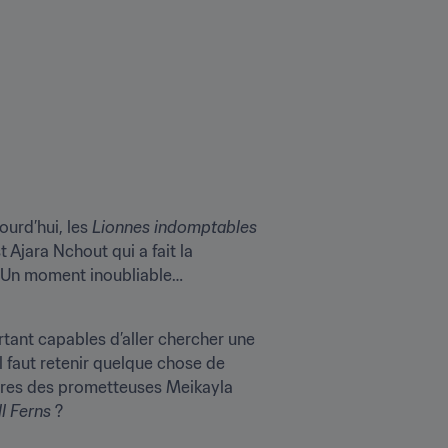
urd’hui, les 
Lionnes indomptables
 Ajara Nchout qui a fait la 
t. Un moment inoubliable…
ant capables d’aller chercher une 
 faut retenir quelque chose de 
ssures des prometteuses Meikayla 
l Ferns
 ?