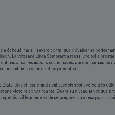
le a échoué, mais il s’avère compliqué d’évaluer sa performa
son. La vétérane Linda Sembrant a réussi une belle prestati
ont mis à mal les espoirs scandinaves, qui n’ont jamais pu riv
tend en huitièmes dans un choc prometteur.
tats-Unis et leur grand rival suédois s’est avérée très utile p
rt une victoire convaincante. Quant au niveau athlétique prop
mpétition, il leur permet de se préparer au mieux pour la sui