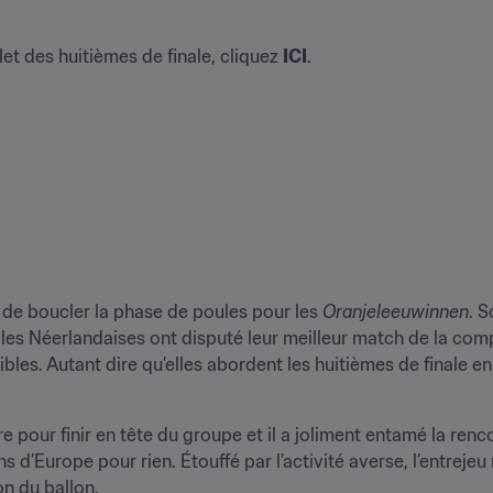
 des huitièmes de finale, cliquez 
ICI
.
 de boucler la phase de poules pour les 
Oranjeleeuwinnen
. S
es Néerlandaises ont disputé leur meilleur match de la compé
ibles. Autant dire qu’elles abordent les huitièmes de finale e
 pour finir en tête du groupe et il a joliment entamé la renco
ns d’Europe pour rien. Étouffé par l’activité averse, l’entrej
on du ballon.