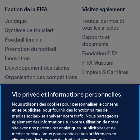
L’action de la FIFA
Visitez également
Juridique
Toutes les infos et 
tous les articles
Système de transfert
Rapports et 
Football féminin
documents
Promotion du football
Fondation FIFA
Innovation
FIFA Museum
Développement des talents
Emplois & Carrières
Organisation des compétitions
Développement durable
Vie privée et informations personnelles
Droits de l'homme et lutte contre 
la discrimination
Nous utilisons des cookies pour personnaliser le contenu
et les publicités, pour fournir des fonctionnalités de
Santé et médical
médias sociaux et analyser notre trafic. Nous partageons
Initiatives en matière de 
également des informations sur votre utilisation de notre
formation
site avec nos partenaires analytiques, publicitaires et de
médias sociaux. Vous pouvez choisir vos préférences en
cliquant sur les boutons de droite, et déposer une