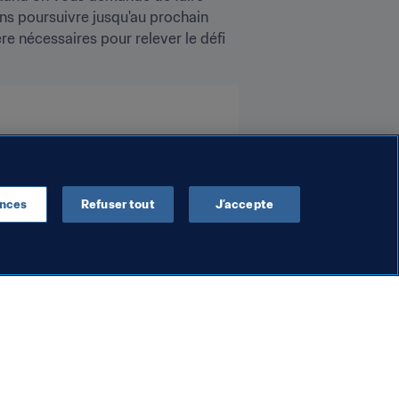
ons poursuivre jusqu'au prochain 
e nécessaires pour relever le défi 
ences
Refuser tout
J’accepte