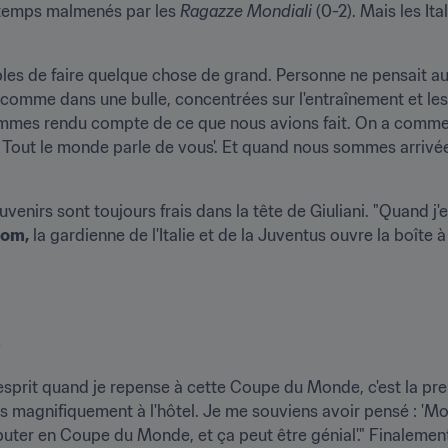
ngtemps malmenés par les 
Ragazze Mondiali
 (0-2). Mais les It
les de faire quelque chose de grand. Personne ne pensait au 
s comme dans une bulle, concentrées sur l'entraînement et le
es rendu compte de ce que nous avions fait. On a commencé
 Tout le monde parle de vous'. Et quand nous sommes arrivées e
uvenirs sont toujours frais dans la tête de Giuliani. "Quand j
com,
 la gardienne de l'Italie et de la Juventus ouvre la boîte 
s
esprit quand je repense à cette Coupe du Monde, c'est la pre
 magnifiquement à l'hôtel. Je me souviens avoir pensé : 'Mon
ter en Coupe du Monde, et ça peut être génial'." Finalement, 