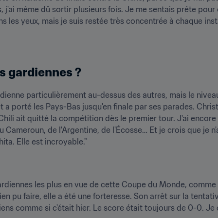
ai même dû sortir plusieurs fois. Je me sentais prête pour c
ans les yeux, mais je suis restée très concentrée à chaque inst
s gardiennes ?
ardienne particulièrement au-dessus des autres, mais le niveau
t a porté les Pays-Bas jusqu'en finale par ses parades. Chris
li ait quitté la compétition dès le premier tour. J'ai encore 
u Cameroun, de l'Argentine, de l'Écosse… Et je crois que je n'
ta. Elle est incroyable."
ardiennes les plus en vue de cette Coupe du Monde, comme cont
rien pu faire, elle a été une forteresse. Son arrêt sur la tenta
iens comme si c'était hier. Le score était toujours de 0-0. Je 