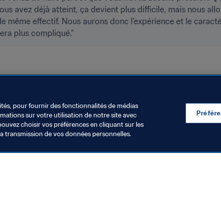
us avez déjà atteint, ça devient plus difficile, mais nous all
 même effectif. Nous aurons donc l'expérience et le caractèr
era plus compliqué."
ités, pour fournir des fonctionnalités de médias
Préfér
ations sur votre utilisation de notre site avec
pouvez choisir vos préférences en cliquant sur les
la transmission de vos données personnelles.
Visitez également
Toutes les infos et tous les articles