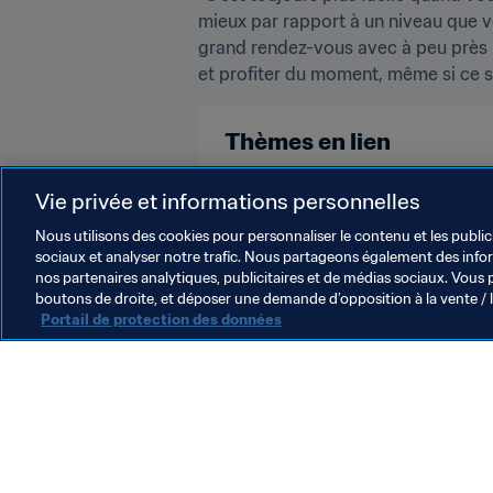
mieux par rapport à un niveau que vo
grand rendez-vous avec à peu près le
et profiter du moment, même si ce s
Thèmes en lien
Italy
Vie privée et informations personnelles
Nous utilisons des cookies pour personnaliser le contenu et les public
sociaux et analyser notre trafic. Nous partageons également des inform
nos partenaires analytiques, publicitaires et de médias sociaux. Vous 
boutons de droite, et déposer une demande d’opposition à la vente / 
Portail de protection des données
L’action de la FIFA
Juridique