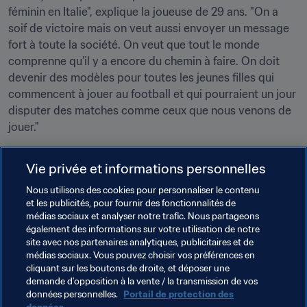
féminin en Italie", explique la joueuse de 29 ans. "On a 
soif de victoire mais on veut aussi envoyer un message 
fort à toute la société. On veut que tout le monde 
comprenne qu’il y a encore du chemin à faire. On doit 
devenir des modèles pour toutes les jeunes filles qui 
commencent à jouer au football et qui pourraient un jour 
disputer des matches comme ceux que nous venons de 
jouer."
Vie privée et informations personnelles
Avec son club, Girelli a gagné sept championnats d’Italie, 
Nous utilisons des cookies pour personnaliser le contenu
six coupes d’Italie et sept Supercoupes. Pourtant, elle a 
et les publicités, pour fournir des fonctionnalités de
médias sociaux et analyser notre trafic. Nous partageons
bien failli passer à côté d’une carrière dans le football. 
également des informations sur votre utilisation de notre
"J’ai commencé à jouer au football dès que j’ai appris à 
site avec nos partenaires analytiques, publicitaires et de
marcher et j’ai d’abord joué avec les garçons", raconte-t-
médias sociaux. Vous pouvez choisir vos préférences en
elle. "Ensuite, mes parents m’ont poussée à m’inscrire 
cliquant sur les boutons de droite, et déposer une
demande d’opposition à la vente / la transmission de vos
dans un club féminin quand j’avais 14 ans. Je leur ai dit ‘ah 
données personnelles.
Portail de protection des
non, je ne veux pas jouer avec les filles’. Ils m’ont dit que 