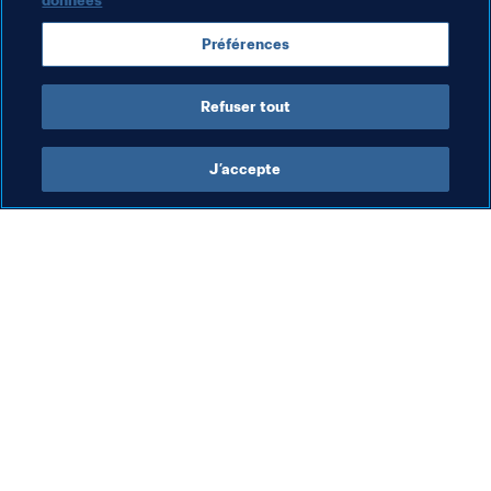
données
j’avais le choix : soit je jouais avec les filles, soit je ne 
jouais plus au foot. Heureusement, cela m’a poussée à 
Préférences
prendre la bonne décision. Et aujourd’hui, je suis ici", 
conclut-elle en souriant.
Refuser tout
J’accepte
L’action de la FIFA
Visitez également
Juridique
Toutes les infos et 
tous les articles
Système de transfert
Rapports et 
Football féminin
documents
Promotion du football
Fondation FIFA
Innovation
FIFA Museum