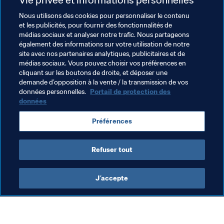
Nous utilisons des cookies pour personnaliser le contenu
Vous avez déjà arbitré des matches de l’élite 
et les publicités, pour fournir des fonctionnalités de
masculine en France. Qu’est-ce que cela a signifié pour 
médias sociaux et analyser notre trafic. Nous partageons
vous ?
également des informations sur votre utilisation de notre
J’ai commencé à arbitrer en Ligue 1 la saison dernière, 
site avec nos partenaires analytiques, publicitaires et de
médias sociaux. Vous pouvez choisir vos préférences en
pour deux matches. C’est une vraie reconnaissance de 
cliquant sur les boutons de droite, et déposer une
mes compétences et de mon travail. C’était aussi une 
demande d’opposition à la vente / la transmission de vos
façon de montrer à toutes les jeunes filles que c’était 
données personnelles.
Portail de protection des
possible d’arriver à ce niveau-là en travaillant et en se 
données
donnant les moyens d’y arriver.
Préférences
Refuser tout
J’accepte