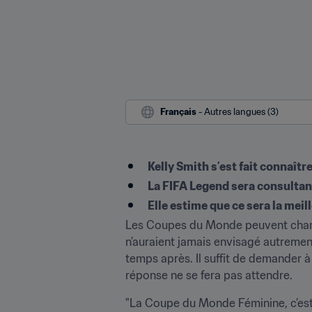
Français
 - Autres langues (3)
Kelly Smith s’est fait connaît
La FIFA Legend sera consultant
Elle estime que ce sera la mei
Les Coupes du Monde peuvent changer
n’auraient jamais envisagé autrement
temps après. Il suffit de demander à
réponse ne se fera pas attendre.
"La Coupe du Monde Féminine, c’est le