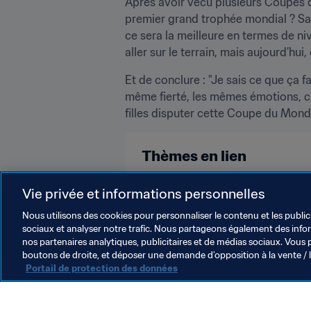
Après avoir vécu plusieurs Coupes du
premier grand trophée mondial ? San
ce sera la meilleure en termes de niv
aller sur le terrain, mais aujourd’hu
Et de conclure : "Je sais ce que ça fa
même fierté, les mêmes émotions, cha
filles disputer cette Coupe du Mond
Thèmes en lien
England
Vie privée et informations personnelles
Nous utilisons des cookies pour personnaliser le contenu et les public
sociaux et analyser notre trafic. Nous partageons également des inform
nos partenaires analytiques, publicitaires et de médias sociaux. Vous 
boutons de droite, et déposer une demande d’opposition à la vente / 
Portail de protection des données