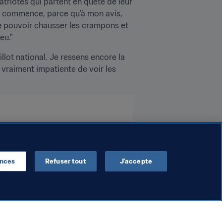
triotes qui partent en quête de leur 
e commence, parce qu’à mon avis, 
de pouvoir chausser les crampons et 
eu."
illot national. Je ressens encore la 
vraiment impatiente de voir les 
ences
Refuser tout
J’accepte