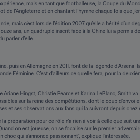
expérience, mais en tant que footballeuse, la Coupe du Mon
llot de l’Angleterre et en chantant l’hymne chaque fois que j’en
, mais c’est lors de l’édition 2007 qu’elle a hérité d’un de
 a douze ans, un quadruplé inscrit face à la Chine lui a permis 
u parler d’elle.
, puis en Allemagne en 2011, font de la légende d’Arsenal la
e Féminine. C’est d’ailleurs ce qu’elle fera, pour la deuxièm
 Ariane Hingst, Christie Pearce et Karina LeBlanc, Smith va 
ssibles sur la reine des compétitions, dont le coup d’envoi est
yses et ses observations aux fans qui la suivront depuis chez 
a préparation pour ce rôle n’a rien à voir à celle que suit un
and on est joueuse, on se focalise sur le premier adversaire 
un choc qui s’annonce passionnant", explique l'intéressée.