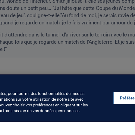
 Monde de l’intérieur, Smith jalouse-t-elle ses jeunes compa
s doute un petit peu... "J’ai hâte que cette Coupe du Mond
eau de jeu", souligne-t-elle."Au fond de moi, je serais ravie 
i, quand je regarde un match, je le fais vraiment par amour du j
it d’attendre dans le tunnel, d’arriver sur le terrain avec le ma
que fois que je regarde un match de l’Angleterre. Et je suis 
e !"
ités, pour fournir des fonctionnalités de médias
Préfér
ations sur votre utilisation de notre site avec
pouvez choisir vos préférences en cliquant sur les
la transmission de vos données personnelles.