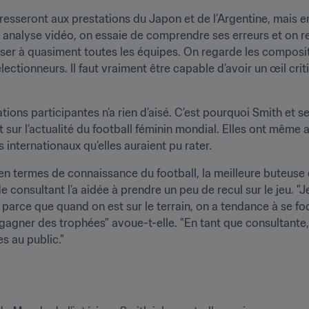
éresseront aux prestations du Japon et de l’Argentine, mais en
 analyse vidéo, on essaie de comprendre ses erreurs et on retie
resser à quasiment toutes les équipes. On regarde les composit
ctionneurs. Il faut vraiment être capable d’avoir un œil criti
nations participantes n’a rien d’aisé. C’est pourquoi Smith et 
nt sur l’actualité du football féminin mondial. Elles ont même
 internationaux qu’elles auraient pu rater.
n termes de connaissance du football, la meilleure buteuse de
 consultant l’a aidée à prendre un peu de recul sur le jeu. "
, parce que quand on est sur le terrain, on a tendance à se fo
gagner des trophées" avoue-t-elle. "En tant que consultante, j
es au public."