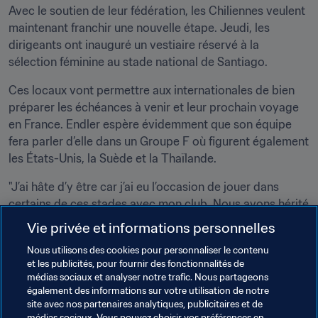
Avec le soutien de leur fédération, les Chiliennes veulent 
maintenant franchir une nouvelle étape. Jeudi, les 
dirigeants ont inauguré un vestiaire réservé à la 
sélection féminine au stade national de Santiago.
Ces locaux vont permettre aux internationales de bien 
préparer les échéances à venir et leur prochain voyage 
en France. Endler espère évidemment que son équipe 
fera parler d’elle dans un Groupe F où figurent également 
les États-Unis, la Suède et la Thaïlande.
"J’ai hâte d’y être car j’ai eu l’occasion de jouer dans 
certains de ces stades avec mon club. Nous avons hérité 
d’un groupe difficile, mais nous avons prouvé lors de la 
Vie privée et informations personnelles
Copa America que nous avions du talent à revendre."
Nous utilisons des cookies pour personnaliser le contenu
et les publicités, pour fournir des fonctionnalités de
"Pour progresser, il faut se mesurer aux meilleures. Je 
médias sociaux et analyser notre trafic. Nous partageons
veux affronter les meilleures et je compte bien les 
également des informations sur votre utilisation de notre
battre", conclut la gardienne.
site avec nos partenaires analytiques, publicitaires et de
médias sociaux. Vous pouvez choisir vos préférences en