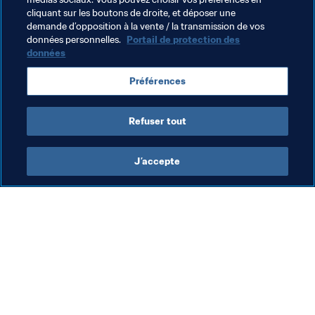
cliquant sur les boutons de droite, et déposer une
demande d’opposition à la vente / la transmission de vos
données personnelles.
Portail de protection des
données
Thèmes en lien
Préférences
Chile
Refuser tout
J’accepte
L’action de la FIFA
Visitez également
Juridique
Toutes les infos et 
tous les articles
Système de transfert
Rapports et 