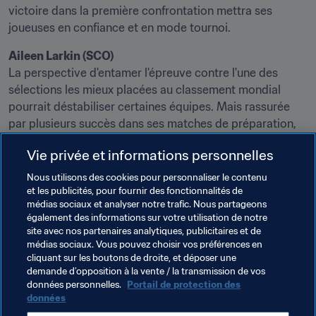
victoire dans la première confrontation mettra ses 
joueuses en confiance et en mode tournoi.
Aileen Larkin (SCO)
La perspective d'entamer l'épreuve contre l'une des 
sélections les mieux placées au classement mondial 
pourrait déstabiliser certaines équipes. Mais rassurée 
par plusieurs succès dans ses matches de préparation, 
l'Écosse attend l'Angleterre de pied ferme. Shelley Kerr 
Vie privée et informations personnelles
opposera une arrière-garde solide à la puissante ligne 
d'attaque des 
Lionesses
, avec peut-être Kim Little et 
Nous utilisons des cookies pour personnaliser le contenu
Caroline Weir aux postes de milieux défensifs. Erin 
et les publicités, pour fournir des fonctionnalités de
médias sociaux et analyser notre trafic. Nous partageons
Cuthbert, une joueuse à suivre, se chargera d'apporter la 
également des informations sur votre utilisation de notre
créativité offensive.
site avec nos partenaires analytiques, publicitaires et de
médias sociaux. Vous pouvez choisir vos préférences en
cliquant sur les boutons de droite, et déposer une
demande d’opposition à la vente / la transmission de vos
données personnelles.
Portail de protection des
données
Suivez la Coupe du Monde Féminine de la 