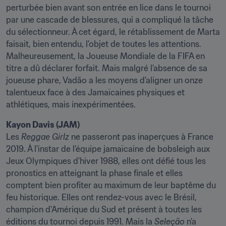
perturbée bien avant son entrée en lice dans le tournoi 
par une cascade de blessures, qui a compliqué la tâche 
du sélectionneur. À cet égard, le rétablissement de Marta 
faisait, bien entendu, l'objet de toutes les attentions. 
Malheureusement, la Joueuse Mondiale de la FIFA en 
titre a dû déclarer forfait. Mais malgré l'absence de sa 
joueuse phare, Vadão a les moyens d'aligner un onze 
talentueux face à des Jamaïcaines physiques et 
athlétiques, mais inexpérimentées.
Kayon Davis (JAM)
Les 
Reggae Girlz
 ne passeront pas inaperçues à France 
2019. À l'instar de l'équipe jamaïcaine de bobsleigh aux 
Jeux Olympiques d'hiver 1988, elles ont défié tous les 
pronostics en atteignant la phase finale et elles 
comptent bien profiter au maximum de leur baptême du 
feu historique. Elles ont rendez-vous avec le Brésil, 
champion d'Amérique du Sud et présent à toutes les 
éditions du tournoi depuis 1991. Mais la 
Seleção
 n'a 