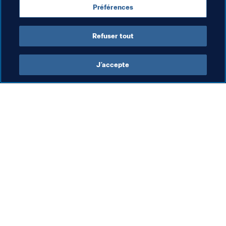
Préférences
FIFA™
sur 
Twitter
 | 
Facebook
 | 
Instagram
Refuser tout
J’accepte
L’action de la FIFA
Visitez également
Juridique
Toutes les infos et 
tous les articles
Système de transfert
Rapports et 
Football féminin
documents
Promotion du football
Fondation FIFA
Innovation
FIFA Museum
Développement des talents