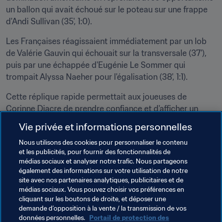
un ballon qui avait échoué sur le poteau sur une frappe 
d'Andi Sullivan (35', 1:0).
Les Françaises réagissaient immédiatement par un lob 
de Valérie Gauvin qui échouait sur la transversale (37'), 
puis par une échappée d'Eugénie Le Sommer qui 
trompait Alyssa Naeher pour l'égalisation (38', 1:1).
Cette réplique rapide permettait aux joueuses de 
Corinne Diacre de prendre confiance et d'afficher un 
visage plus convaincant en seconde période où elles se 
Vie privée et informations personnelles
sont procuré les deux plus grosses occasions dans les 
Nous utilisons des cookies pour personnaliser le contenu
dix dernières minutes par Gauvin, toute proche de battre 
et les publicités, pour fournir des fonctionnalités de
Naeher (82'), qui s'interposait à nouveau parfaitement 
médias sociaux et analyser notre trafic. Nous partageons
face à Amandine Henry (83').
également des informations sur votre utilisation de notre
site avec nos partenaires analytiques, publicitaires et de
La sélectionneuse, qui avait déclaré être "très en colère" 
médias sociaux. Vous pouvez choisir vos préférences en
contre ses joueuses après le match contre l'Angleterre, 
cliquant sur les boutons de droite, et déposer une
demande d’opposition à la vente / la transmission de vos
trouvera certainement des motifs de satisfaction après 
données personnelles.
Portail de protection des