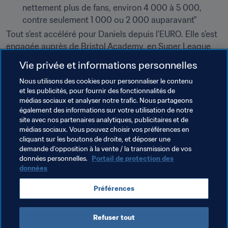
nettement plus de fans, environ 4 000 à 5 000, 
contre seulement 1 000 ou 2 000 auparavant"
Tout s'est accéléré pour Daniels depuis l'EURO. Elle s'est 
engagée auprès de Bristol Academy, en Super League 
anglaise, avant de rejoindre Liverpool, et elle espère 
Vie privée et informations personnelles
franchir les derniers barrages qui séparent les 
Red 
Nous utilisons des cookies pour personnaliser le contenu
Flames
 de leur première Coupe du Monde Féminine de 
et les publicités, pour fournir des fonctionnalités de
la FIFA™.
médias sociaux et analyser notre trafic. Nous partageons
également des informations sur votre utilisation de notre
Les demi-finales s'annoncent corsées face à la Suisse, 
site avec nos partenaires analytiques, publicitaires et de
qui a fêté son baptême du feu mondialiste à Canada 
médias sociaux. Vous pouvez choisir vos préférences en
2015. "La Suisse s'appuie sur de nombreuses 
cliquant sur les boutons de droite, et déposer une
demande d’opposition à la vente / la transmission de vos
individualités talentueuses, tandis que notre force réside 
données personnelles.
Portail de protection des
dans la qualité de notre collectif, commente-t-elle. "Si 
données
nous obtenons un bon résultat à domicile, nous ferons le 
plein de confiance", conclut-elle avec l'assurance de celle 
Préférences
qui semble avoir déjà gagné son match personnel : "Je 
suis heureuse d'avoir eu droit à une deuxième chance."
Refuser tout