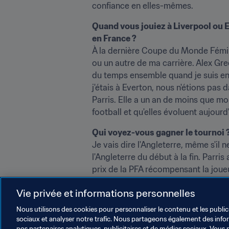
confiance en elles-mêmes.
Quand vous jouiez à Liverpool ou 
en France ?
À la dernière Coupe du Monde Fémini
ou un autre de ma carrière. Alex G
du temps ensemble quand je suis en
j'étais à Everton, nous n'étions pa
Parris. Elle a un an de moins que moi
football et qu'elles évoluent aujour
Qui voyez-vous gagner le tournoi ?
Je vais dire l'Angleterre, même s'il 
l'Angleterre du début à la fin. Parr
prix de la PFA récompensant la joue
arriver.
Vie privée et informations personnelles
Nous utilisons des cookies pour personnaliser le contenu et les public
sociaux et analyser notre trafic. Nous partageons également des inform
nos partenaires analytiques, publicitaires et de médias sociaux. Vous 