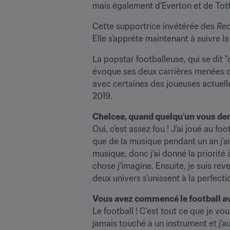
mais également d'Everton et de To
Cette supportrice invétérée des 
Re
Elle s'apprête maintenant à suivre 
La popstar footballeuse, qui se dit 
évoque ses deux carrières menées de f
avec certaines des joueuses actuelles
2019.
Chelcee, quand quelqu'un vous dema
Oui, c'est assez fou ! J'ai joué au fo
que de la musique pendant un an j'ai
musique, donc j'ai donné la priorité
chose j'imagine. Ensuite, je suis re
deux univers s'unissent à la perfect
Vous avez commencé le football av
Le football ! C'est tout ce que je vou
jamais touché à un instrument et j'au