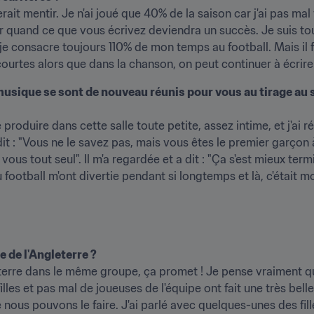
 serait mentir. Je n'ai joué que 40% de la saison car j'ai pas mal
 quand ce que vous écrivez deviendra un succès. Je suis tou
, je consacre toujours 110% de mon temps au football. Mais il 
 courtes alors que dans la chanson, on peut continuer à écrire 
a musique se sont de nouveau réunis pour vous au tirage au
 produire dans cette salle toute petite, assez intime, et j'ai 
ai dit : "Vous ne le savez pas, mais vous êtes le premier garçon
vous tout seul". Il m'a regardée et a dit : "Ça s'est mieux term
ootball m'ont divertie pendant si longtemps et là, c'était mo
 de l'Angleterre ?
eterre dans le même groupe, ça promet ! Je pense vraiment que
illes et pas mal de joueuses de l'équipe ont fait une très belle
ous pouvons le faire. J'ai parlé avec quelques-unes des fill