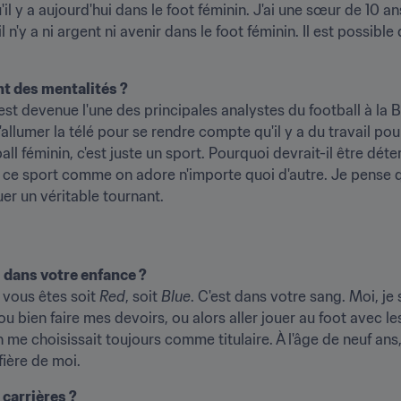
il y a aujourd'hui dans le foot féminin. J'ai une sœur de 10 ans
n'y a ni argent ni avenir dans le foot féminin. Il est possible d
t des mentalités ?
t devenue l'une des principales analystes du football à la 
 d'allumer la télé pour se rendre compte qu'il y a du travail pou
tball féminin, c'est juste un sport. Pourquoi devrait-il être dét
t ce sport comme on adore n'importe quoi d'autre. Je pense q
r un véritable tournant.
l dans votre enfance ?
vous êtes soit 
Red
, soit 
Blue
. C'est dans votre sang. Moi, je 
u bien faire mes devoirs, ou alors aller jouer au foot avec les
e choisissait toujours comme titulaire. À l'âge de neuf ans, j'a
fière de moi.
 carrières ?