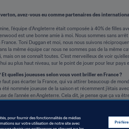
Everton, avez-vous eu comme partenaires des international
ne, l'équipe d'Angleterre était composée à 40% de filles avec
reenwood est une bonne amie à moi. Nous sommes sans arrêt
 France. Toni Duggan et moi, nous nous suivons réciproquem
s dans la même équipe car nous ne sommes pas de la même caté
, mais on se connaît toutes. C'est merveilleux de voir qu'elle
d'hui au plus haut niveau, sur le point de jouer pour leur pa
 Et quelles joueuses selon vous vont briller en France ?
ne faut pas écarter la France, qui va attirer beaucoup de mond
is a été nommée joueuse de la saison et récemment j'étais ave
use de l'année en Angleterre. Cela dit, je pense que ça va ê
ités, pour fournir des fonctionnalités de médias
Préfér
ations sur votre utilisation de notre site avec
pouvez choisir vos préférences en cliquant sur les