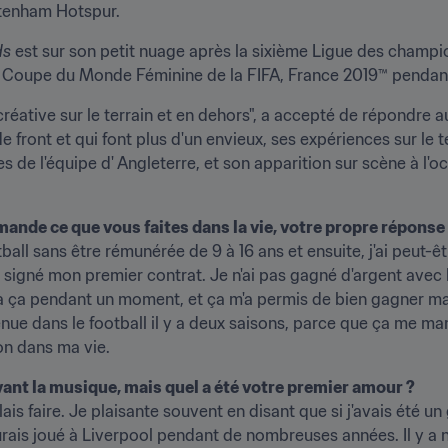
ttenham Hotspur.
ds
 est sur son petit nuage après la sixième Ligue des champio
la Coupe du Monde Féminine de la FIFA, France 2019™ pendan
"créative sur le terrain et en dehors", a accepté de répondre 
ront et qui font plus d'un envieux, ses expériences sur le terr
 de l'équipe d' Angleterre, et son apparition sur scène à l'o
nde ce que vous faites dans la vie, votre propre réponse 
otball sans être rémunérée de 9 à 16 ans et ensuite, j'ai peut-êtr
 signé mon premier contrat. Je n'ai pas gagné d'argent avec le
 à ça pendant un moment, et ça m'a permis de bien gagner ma 
venue dans le football il y a deux saisons, parce que ça me m
ion dans ma vie.
ant la musique, mais quel a été votre premier amour ?
lais faire. Je plaisante souvent en disant que si j'avais été u
rais joué à Liverpool pendant de nombreuses années. Il y a neuf