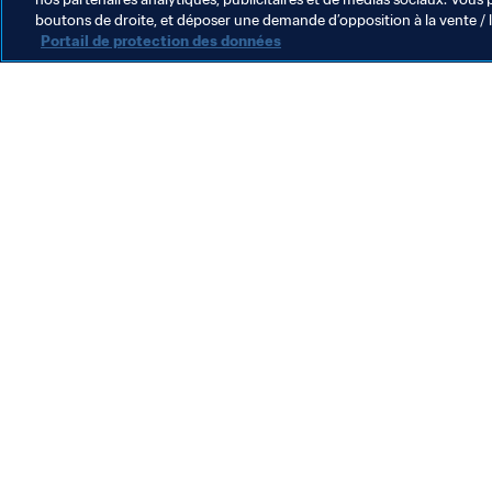
boutons de droite, et déposer une demande d’opposition à la vente / 
Portail de protection des données
L’action de la FIFA
Juridique
Système de transfert
Football féminin
Promotion du football
Innovation
Développement des talents
Organisation des compétitions
Développement durable
Droits de l'homme et lutte contre la discrimination
Santé et médical