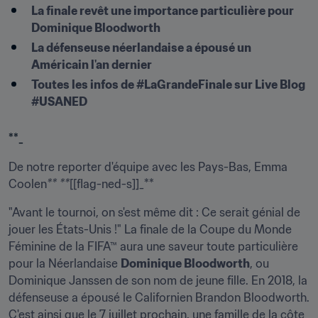
La finale revêt une importance particulière pour 
Dominique Bloodworth
La défenseuse néerlandaise a épousé un 
Américain l'an dernier
Toutes les infos de #LaGrandeFinale sur Live Blog 
#USANED
**_
De notre reporter d'équipe avec les Pays-Bas, Emma 
Coolen
** **
[[flag-ned-s]]_**
"Avant le tournoi, on s'est même dit : Ce serait génial de 
jouer les États-Unis !" La finale de la Coupe du Monde 
Féminine de la FIFA™ aura une saveur toute particulière 
pour la Néerlandaise 
Dominique Bloodworth
, ou 
Dominique Janssen de son nom de jeune fille. En 2018, la 
défenseuse a épousé le Californien Brandon Bloodworth. 
C'est ainsi que le 7 juillet prochain, une famille de la côte 