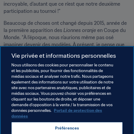
incroyable, d'autant que ce n'est que notre deuxième 
participation au tournoi !"
Beaucoup de choses ont changé depuis 2015, année de 
la première apparition des 
Lionnes oranje
 en Coupe du 
Monde. "À l'époque, nous n'aurions même pas osé 
imaginer devenir des modèles. À présent, je pense que 
nous pouvons donner l'espoir aux enfants, surtout aux 
Vie privée et informations personnelles
filles, que tout peut arriver quand on croit dans ses 
Nous utilisons des cookies pour personnaliser le contenu
rêves. Il y a quelques années, notre équipe a décidé de 
et les publicités, pour fournir des fonctionnalités de
gagner des trophées. Depuis lors, nous avons remporté 
médias sociaux et analyser notre trafic. Nous partageons
l'UEFA EURO Féminin en 2017 et aujourd'hui, nous 
également des informations sur votre utilisation de notre
sommes en finale de la Coupe du Monde. C'est 
site avec nos partenaires analytiques, publicitaires et de
médias sociaux. Vous pouvez choisir vos préférences en
incroyable. Maintenant, tout ce que nous voulons, c'est 
cliquant sur les boutons de droite, et déposer une
décrocher l'or."
demande d’opposition à la vente / la transmission de vos
données personnelles.
Portail de protection des
Pour cela, Dominique Bloodworth bénéficiera en lus du 
données
soutien des plus néerlandais des Américains : sa belle-
famille et son mari Brandon, "Néerlandais pour un jour".
Préférences