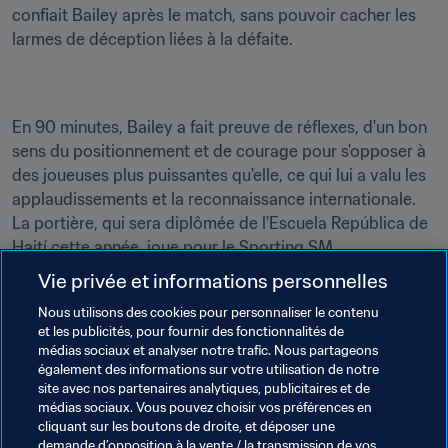
confiait Bailey après le match, sans pouvoir cacher les 
larmes de déception liées à la défaite.
En 90 minutes, Bailey a fait preuve de réflexes, d'un bon 
sens du positionnement et de courage pour s'opposer à 
des joueuses plus puissantes qu'elle, ce qui lui a valu les 
applaudissements et la reconnaissance internationale. 
La portière, qui sera diplômée de l'Escuela República de 
Haití cette année, joue pour le Sporting SM.
Vie privée et informations personnelles
Ce 10 octobre viendra pour elle et ses coéquipières une 
nouvelle occasion de montrer leur talent dans une finale 
Nous utilisons des cookies pour personnaliser le contenu
et les publicités, pour fournir des fonctionnalités de
contre le Mexique, les deux équipes étant encore en lice 
médias sociaux et analyser notre trafic. Nous partageons
pour atteindre les demi-finales, et continuer de rêver à la 
également des informations sur votre utilisation de notre
Coupe du Monde.
site avec nos partenaires analytiques, publicitaires et de
médias sociaux. Vous pouvez choisir vos préférences en
cliquant sur les boutons de droite, et déposer une
demande d’opposition à la vente / la transmission de vos