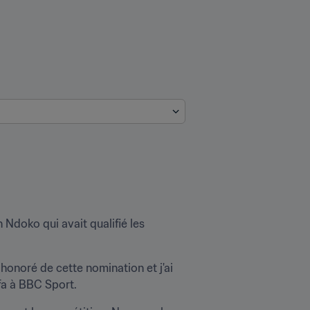
Alain Defrasne a été nommé fin janvier 2019 à la tête de la sélection, en remplacement de Joseph Ndoko qui avait qualifié les 
honoré de cette nomination et j'ai 
fa à BBC Sport.