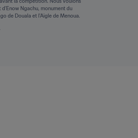
vant la compétition. Nous voulons 
stant d’Enow Ngachu, monument du 
ogo de Douala et l'Aigle de Menoua.
.