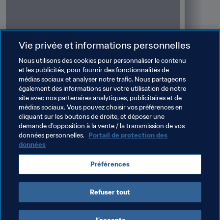
Vie privée et informations personnelles
Nous utilisons des cookies pour personnaliser le contenu
et les publicités, pour fournir des fonctionnalités de
médias sociaux et analyser notre trafic. Nous partageons
01
/
35
02
/
35
également des informations sur votre utilisation de notre
site avec nos partenaires analytiques, publicitaires et de
médias sociaux. Vous pouvez choisir vos préférences en
fuchifq6d7rv4hf0qoff.jpg
ymmxqms9
cliquant sur les boutons de droite, et déposer une
demande d’opposition à la vente / la transmission de vos
données personnelles.
Portail de protection des
données
Préférences
Refuser tout