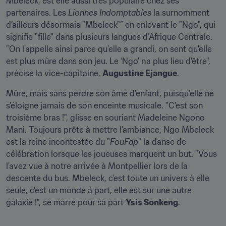
Mbeleck, est elle aussi très populaire chez ses 
partenaires. Les 
Lionnes Indomptables
 la surnomment 
d’ailleurs désormais "Mbeleck"” en enlevant le "Ngo", qui 
signifie "fille" dans plusieurs langues d’Afrique Centrale. 
"On l'appelle ainsi parce qu'elle a grandi, on sent qu'elle 
est plus mûre dans son jeu. Le ‘Ngo’ n'a plus lieu d'être", 
précise la vice-capitaine, 
Augustine Ejangue
.
Mûre, mais sans perdre son âme d’enfant, puisqu’elle ne 
s’éloigne jamais de son enceinte musicale. "C’est son 
troisième bras !", glisse en souriant Madeleine Ngono 
Mani. Toujours prête à mettre l'ambiance, Ngo Mbeleck 
est la reine incontestée du "
FouFap
" la danse de 
célébration lorsque les joueuses marquent un but. "Vous 
l'avez vue à notre arrivée à Montpellier lors de la 
descente du bus. Mbeleck, c'est toute un univers à elle 
seule, c'est un monde á part, elle est sur une autre 
galaxie !", se marre pour sa part 
Ysis Sonkeng
.