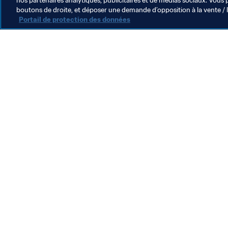
nos partenaires analytiques, publicitaires et de médias sociaux. Vous 
boutons de droite, et déposer une demande d’opposition à la vente / 
Portail de protection des données
L’action de la FIFA
Juridique
Système de transfert
Football féminin
Promotion du football
Innovation
Développement des talents
Organisation des compétitions
Développement durable
Droits de l'homme et lutte contre la discrimination
Santé et médical