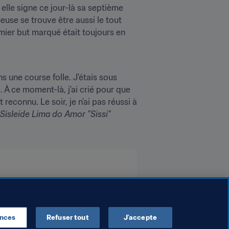
elle signe ce jour-là sa septième 
use se trouve être aussi le tout 
mier but marqué était toujours en 
 une course folle. J'étais sous 
 À ce moment-là, j'ai crié pour que 
econnu. Le soir, je n'ai pas réussi à 
Sisleide Lima do Amor "Sissi"
ences
Refuser tout
J’accepte