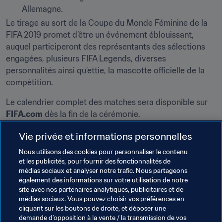
Allemagne.
Le tirage au sort de la Coupe du Monde Féminine de la 
FIFA 2019 promet d’être un événement éblouissant, 
auquel participeront des représentants des sélections 
engagées, plusieurs FIFA Legends, diverses 
personnalités ainsi qu’ettie, la mascotte officielle de la 
compétition.
Le calendrier complet des matches sera disponible sur 
FIFA.com
 dès la fin de la cérémonie.
La Coupe du Monde Féminine de la FIFA 2019 se jouera 
Vie privée et informations personnelles
dans neuf villes hôtes,: Grenoble, Le Havre, Lyon, 
Nous utilisons des cookies pour personnaliser le contenu
Montpellier, Nice, Paris, Reims, Rennes et Valenciennes. 
et les publicités, pour fournir des fonctionnalités de
Le match d’ouverture aura lieu au Parc des Princes, à 
médias sociaux et analyser notre trafic. Nous partageons
également des informations sur votre utilisation de notre
Paris, le 7 juin 2019, tandis que les demi-finales et la 
site avec nos partenaires analytiques, publicitaires et de
finale sont prévues à Lyon les 2-3 et 7 juillet.
médias sociaux. Vous pouvez choisir vos préférences en
cliquant sur les boutons de droite, et déposer une
De plus amples informations au sujet des billets 
demande d’opposition à la vente / la transmission de vos