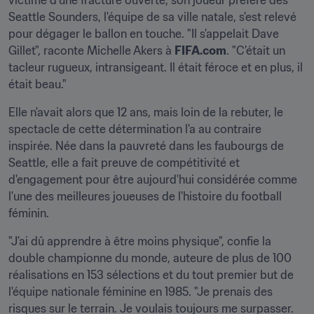
victime d'une fracture ouverte, son joueur préféré des 
Seattle Sounders, l'équipe de sa ville natale, s'est relevé 
pour dégager le ballon en touche. "Il s'appelait Dave 
Gillet", raconte Michelle Akers à 
FIFA.com
. "C'était un 
tacleur rugueux, intransigeant. Il était féroce et en plus, il 
était beau."
Elle n'avait alors que 12 ans, mais loin de la rebuter, le 
spectacle de cette détermination l'a au contraire 
inspirée. Née dans la pauvreté dans les faubourgs de 
Seattle, elle a fait preuve de compétitivité et 
d'engagement pour être aujourd'hui considérée comme 
l'une des meilleures joueuses de l'histoire du football 
féminin.
"J'ai dû apprendre à être moins physique", confie la 
double championne du monde, auteure de plus de 100 
réalisations en 153 sélections et du tout premier but de 
l'équipe nationale féminine en 1985. "Je prenais des 
risques sur le terrain. Je voulais toujours me surpasser. 