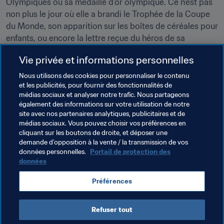
Olympiques ou sa médaille d'or olympique. Ce n'est pas 
non plus le jour où elle a brandi le Trophée de la Coupe 
du Monde, son apparition sur les boîtes de céréales pour 
enfants, ou encore la lettre reçue du héros de sa 
jeunesse, l'Écossais Dave Gillet.
Vie privée et informations personnelles
"Ce sont des choses qui n'intéressent personne", répond-
Nous utilisons des cookies pour personnaliser le contenu
elle avec l'humilité des grands. "Des petites choses que 
et les publicités, pour fournir des fonctionnalités de
je suis la seule à connaître", conclut-elle.
médias sociaux et analyser notre trafic. Nous partageons
également des informations sur votre utilisation de notre
site avec nos partenaires analytiques, publicitaires et de
Thèmes en lien
médias sociaux. Vous pouvez choisir vos préférences en
cliquant sur les boutons de droite, et déposer une
demande d’opposition à la vente / la transmission de vos
Compétitions FIFA
données personnelles.
Portail de protection des
données
Coupe du Monde Féminine de la FIFA, RP Chine 1991
Préférences
USA
Refuser tout