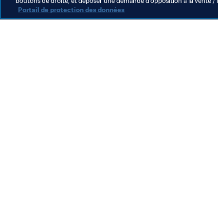
boutons de droite, et déposer une demande d’opposition à la vente / 
Portail de protection des données
L’action de la FIFA
Juridique
Système de transfert
Football féminin
Promotion du football
Innovation
Développement des talents
Organisation des compétitions
Développement durable
Droits de l'homme et lutte contre la discrimination
Santé et médical
Initiatives en matière de formation