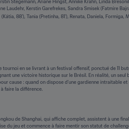
rstin Stegemann, Ariane Hingst, Annike Krahn, Linda Bresonik
one Laudehr, Kerstin Garefrekes, Sandra Smisek (Fatmire Bajram
) (Kátia, 88’), Tania (Pretinha, 81’), Renata, Daniela, Formiga,
tournoi en se livrant à un festival offensif, ponctué de 11 but
t une victoire historique sur le Brésil. En réalité, un seul but
pour cause : quand on dispose d’une gardienne intraitable et
à faire la différence.
kou de Shanghai, qui affiche complet, assistent à une finale 
ise du jeu et commence à faire mentir son statut de challeng