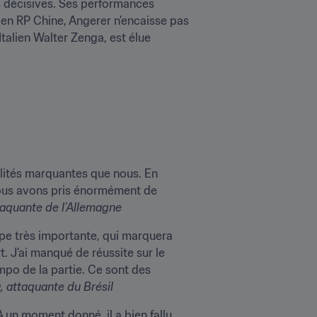
s décisives. Ses performances 
 en RP Chine, Angerer n’encaisse pas 
talien Walter Zenga, est élue 
alités marquantes que nous. En 
ous avons pris énormément de 
taquante de l’Allemagne
ape très importante, qui marquera 
. J’ai manqué de réussite sur le 
po de la partie. Ce sont des 
a
, attaquante du Brésil
 un moment donné, il a bien fallu 