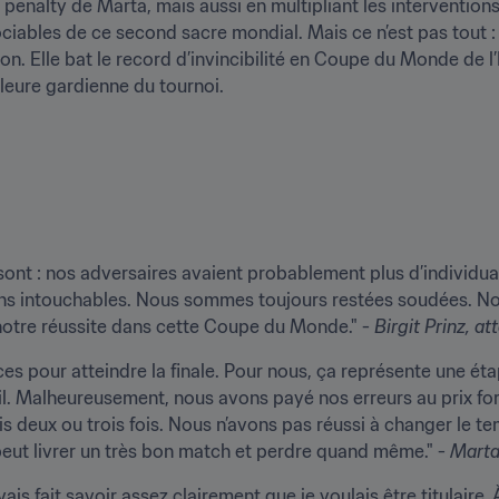
e penalty de Marta, mais aussi en multipliant les intervention
sociables de ce second sacre mondial. Mais ce n’est pas tout :
n. Elle bat le record d’invincibilité en Coupe du Monde de l’I
lleure gardienne du tournoi.
 sont : nos adversaires avaient probablement plus d’individu
ons intouchables. Nous sommes toujours restées soudées. N
 notre réussite dans cette Coupe du Monde." - 
Birgit Prinz
, at
es pour atteindre la finale. Pour nous, ça représente une ét
sil. Malheureusement, nous avons payé nos erreurs au prix fort
 deux ou trois fois. Nous n’avons pas réussi à changer le tem
peut livrer un très bon match et perdre quand même." - 
Mart
s fait savoir assez clairement que je voulais être titulaire. À