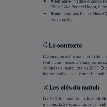
Allemagne :
 Nadine Angerer, Ke
Müller, 74’), Renate Lingor, Sim
Brésil :
 Andreia, Elaine, Aline (C
(Rosana, 63’)
👇 
Le contexte
L’Allemagne a fêté son entrée dans le 
tout a commencé, à Shanghai, en signan
conquis de haute lutte en 2003. Et 
imperméable, un seul petit but suffit 
⚔️ Les clés du match
Les 31 000 spectateurs du stade Hong
minutes, la 
Seleçao
 impose sa maîtr