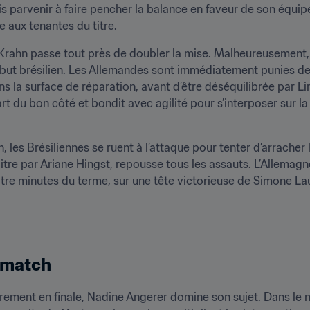
 parvenir à faire pencher la balance en faveur de son équipe.
e aux tenantes du titre.
Krahn passe tout près de doubler la mise. Malheureusement, s
but brésilien. Les Allemandes sont immédiatement punies de l
ns la surface de réparation, avant d’être déséquilibrée par Li
rt du bon côté et bondit avec agilité pour s’interposer sur la
les Brésiliennes se ruent à l’attaque pour tenter d’arracher l
re par Ariane Hingst, repousse tous les assauts. L’Allemagne
e minutes du terme, sur une tête victorieuse de Simone La
e match
èrement en finale, Nadine Angerer domine son sujet. Dans le m