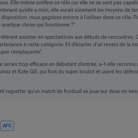
ous. Elle-même préfère ce rôle car elle ne se sent pas capab
tenant qu'elle a mûri, elle aurait sûrement les moyens de ten
disposition, nous gagnons encore à l'utiliser dans ce rôle. 
 quelque chose qui fonctionne ?"
préférant assister en spectatrices aux débuts de rencontres.
enance à cette catégorie. Et d'écarter d'un revers de la main 
uper remplaçante".
 serais trop efficace en débutant d'entrée, a-t-elle reconnu 
unoz et Kate Gill, qui font du super boulot et usent les défen
 regretter qu'un match de football se joue sur deux mi-temp
AFC