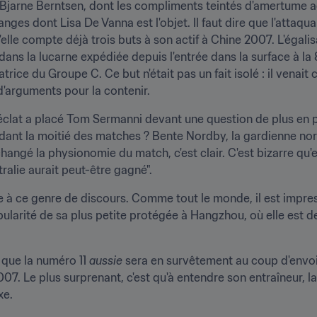
né Bjarne Berntsen, dont les compliments teintés d'amertume a
ges dont Lisa De Vanna est l'objet. Il faut dire que l'attaqua
lle compte déjà trois buts à son actif à Chine 2007. L'égalisat
ans la lucarne expédiée depuis l'entrée dans la surface à la 
atrice du Groupe C. Ce but n'était pas un fait isolé : il venai
'arguments pour la contenir.
clat a placé Tom Sermanni devant une question de plus en p
dant la moitié des matches ? Bente Nordby, la gardienne norv
angé la physionomie du match, c'est clair. C'est bizarre qu'ell
stralie aurait peut-être gagné".
à ce genre de discours. Comme tout le monde, il est impressi
pularité de sa plus petite protégée à Hangzhou, où elle est d
 que la numéro 11 
aussie
 sera en survêtement au coup d'envoi
2007. Le plus surprenant, c'est qu'à entendre son entraîneur, l
xe.