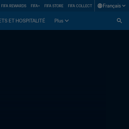
Français
FIFA REWARDS
FIFA+
FIFA STORE
FIFA COLLECT
ETS ET HOSPITALITÉ
Plus