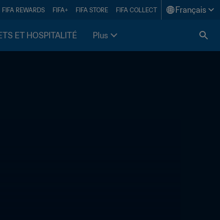
Français
FIFA REWARDS
FIFA+
FIFA STORE
FIFA COLLECT
ETS ET HOSPITALITÉ
Plus