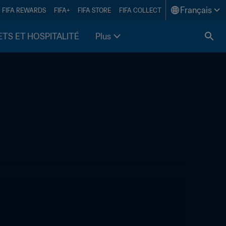
Français
FIFA REWARDS
FIFA+
FIFA STORE
FIFA COLLECT
ETS ET HOSPITALITÉ
Plus