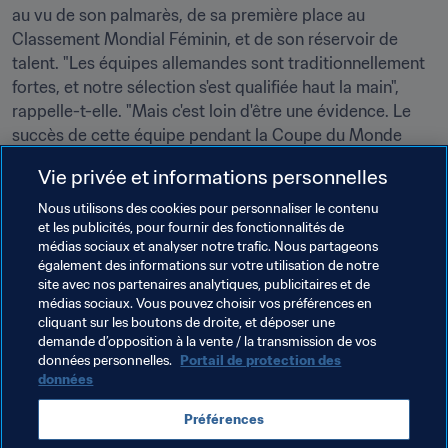
au vu de son palmarès, de sa première place au 
Classement Mondial Féminin, et de son réservoir de 
talent. "Les équipes allemandes sont traditionnellement 
fortes, et notre sélection s'est qualifiée haut la main", 
rappelle-t-elle. "Mais c'est loin d'être une évidence. Le 
succès de cette équipe pendant la Coupe du Monde 
dépendra de nombreux facteurs. Il y a beaucoup de 
Vie privée et informations personnelles
bonnes joueuses en Allemagne. Mais c'est aussi le cas 
dans d'autres pays. Nous espérons que l'équipe A aura 
Nous utilisons des cookies pour personnaliser le contenu
et les publicités, pour fournir des fonctionnalités de
autant de chance que la sélection U-20 et qu'elle vivra 
médias sociaux et analyser notre trafic. Nous partageons
elle aussi une grande Coupe du Monde", conclut la 
également des informations sur votre utilisation de notre
sélectionneuse U-20, qui  portera peut-être bonheur à 
site avec nos partenaires analytiques, publicitaires et de
ses compatriotes puisqu'elle sera sur place en tant 
médias sociaux. Vous pouvez choisir vos préférences en
cliquant sur les boutons de droite, et déposer une
qu'assistante de Silvia Neid.
demande d’opposition à la vente / la transmission de vos
données personnelles.
Portail de protection des
données
Thèmes en lien
Préférences
Germany
UEFA